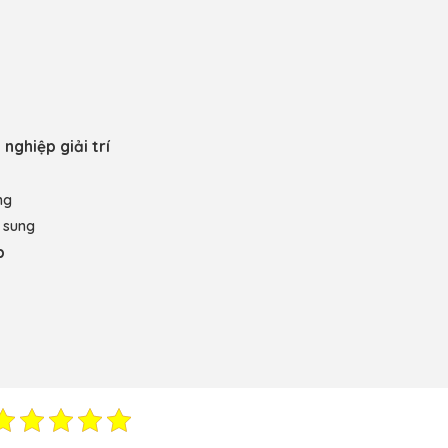
nghiệp giải trí
ng
ổ sung
p