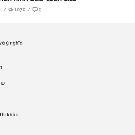
h
/
1070
/
0
 và ý nghĩa
ng
 HD
thị khác