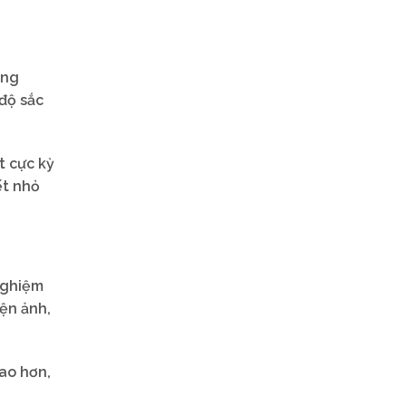
ơng
 độ sắc
t cực kỳ
ết nhỏ
 nghiệm
ện ảnh,
ao hơn,