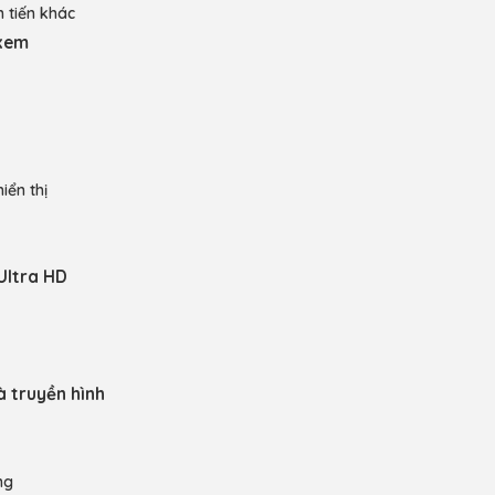
n tiến khác
 xem
iển thị
Ultra HD
 truyền hình
ng