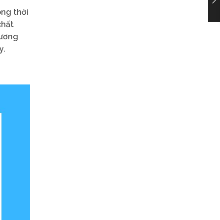
ong thời
chất
hương
y.