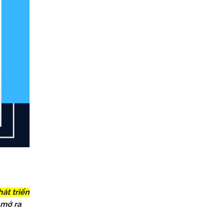
át triển
 mở ra