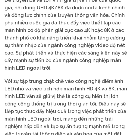
Để truyền bá và tôn vinh giá trị văn hóa của quốc
gia, nội dung UHD 4K/8K đã được coi là kênh chính
và động lực chính của truyền thông văn hóa. Chính
phủ nhiều quốc gia đã thúc đẩy việc thiết lập các
màn hình có độ phân giải cực cao 4K hoặc 8K ở các
thành phố có khả năng triển khai nhằm tăng cường
sự thâm nhập của ngành công nghiệp video độ nét
cao. Sự phát triển và thực hiện các sáng kiến này sẽ
đẩy mạnh sự tiến bộ của ngành công nghiệp
màn
hình LED ngoài trời
.
Với sự tập trung chặt chẽ vào công nghệ điểm ảnh
LED nhỏ và việc tích hợp màn hình HD 4K và 8K, màn
hình LED vẫn sẽ giữ vị thế là công cụ hiển thị lớn
công cộng thống trị trong thời gian tới. Điều này sẽ
tiếp tục thúc đẩy hiệu quả trong việc phát triển của
màn hình LED ngoài trời, mang đến những trải
nghiệm hấp dẫn và tạo sự ấn tượng mạnh mẽ trong
việc truyền tải thông điệp và văn hóa của một đất