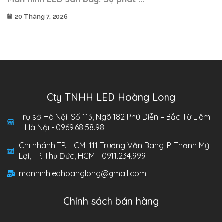
20 Tháng 7, 2026
Cty TNHH LED Hoàng Long
Trụ sở Hà Nội: Số 113, Ngõ 182 Phú Diễn – Bắc Từ Liêm
– Hà Nội - 0969.68.58.98
Chi nhánh TP. HCM: 111 Trương Văn Bang, P. Thạnh Mỹ
Lợi, TP. Thủ Đức, HCM - 0911.234.999
manhinhledhoanglong@gmail.com
Chính sách bán hàng