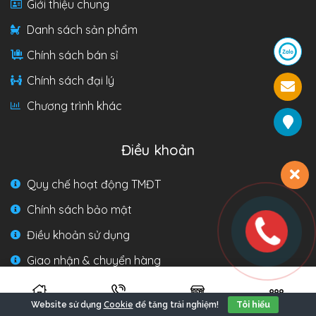
Giới thiệu chung
Danh sách sản phẩm
Chính sách bán sỉ
Chính sách đại lý
Chương trình khác
Điều khoản
Quy chế hoạt động TMĐT
Chính sách bảo mật
Điều khoản sử dụng
Giao nhận & chuyển hàng
Hướng dẫn mua hàng
Cookie
Website sử dụng
để tăng trải nghiệm!
Tôi hiểu
Hướng dẫn thanh toán