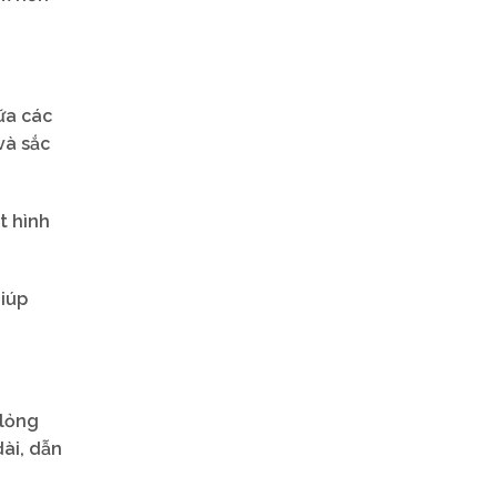
iữa các
và sắc
t hình
iúp
 lỏng
dài, dẫn