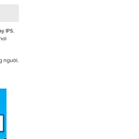
y IPS.
hơi
g người,