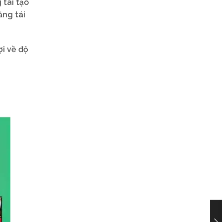
 tái tạo
ăng tái
ợi về độ