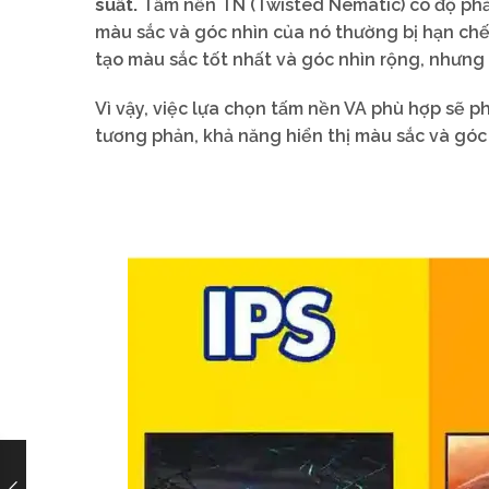
suất.
Tấm nền TN (Twisted Nematic) có độ phản
màu sắc và góc nhìn của nó thường bị hạn chế. 
tạo màu sắc tốt nhất và góc nhìn rộng, nhưng c
Vì vậy, việc lựa chọn tấm nền VA phù hợp sẽ 
tương phản, khả năng hiển thị màu sắc và góc