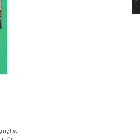
g nghệ,
ấm nền