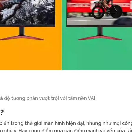
à độ tương phản vượt trội với tấm nền VA!
ì?
iến trong thế giới màn hình hiện đại, nhưng như mọi côn
g chú ý. Hãy cùng điểm qua các điểm mạnh và yếu của t