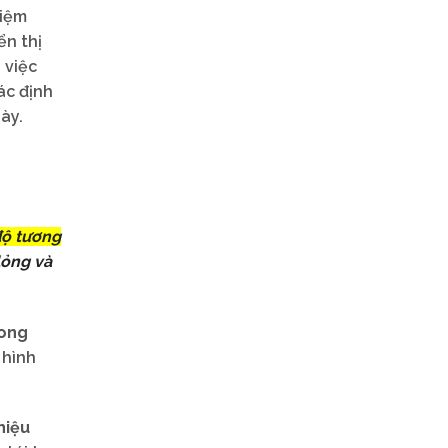
hiệm
ển thị
 việc
ác định
ày.
độ tương
lỏng và
rong
 hình
hiệu