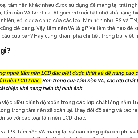
 loại tấm nền khác nhau được sử dụng để mang lại trải ng
, tấm nền VA (Vertical Alignment) nổi bật nhờ khả năng hi
hiên, với sự đa dạng của các loại tấm nền như IPS và TN,
 cũng dễ dàng. Vậy
tấm nền VA là gì?
Và làm thế nào để x
cầu của bạn? Hãy cùng khám phá chi tiết trong bài viết n
 gì?
ông nghệ tấm nền LCD đặc biệt được thiết kế để nâng cao 
tấm nền LCD khác.
Bên trong của tấm nền VA, các lớp chất 
ải thiện khả năng hiển thị hình ảnh.
 việc điều chỉnh độ xoắn trong các lớp chất lỏng nằm t
ỏng trong tấm nền sẽ xoắn lại, thay đổi độ sáng và tạo ra
n so với các loại tấm nền LCD khác.
 và IPS, tấm nền VA
mang lại sự cân bằng giữa chi phí và 