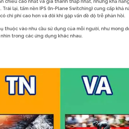
 chiếu cao nhất và giá thành thấp nhất, nhưng khả năng
Trái lại, tấm nền IPS (In-Plane Switching) cung cấp khả n
ó chi phí cao hơn và đôi khi gặp vấn đề độ trễ phản hồi.
phụ thuộc vào nhu cầu sử dụng của mỗi người, như mong đ
 nhìn trong các ứng dụng khác nhau.