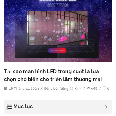
Tại sao màn hình LED trong suốt là lựa
chọn phổ biến cho triển lãm thương mại
16 Tháng 11, 2023
/
Đăng bởi
Dũng Cá Xinh
/
968
/
0
Mục lục