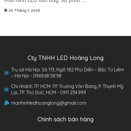
Màn hình LED sân bay: Sự phát ...
20 Tháng 7, 2026
Cty TNHH LED Hoàng Long
Trụ sở Hà Nội: Số 113, Ngõ 182 Phú Diễn – Bắc Từ Liêm
– Hà Nội - 0969.68.58.98
Chi nhánh TP. HCM: 111 Trương Văn Bang, P. Thạnh Mỹ
Lợi, TP. Thủ Đức, HCM - 0911.234.999
manhinhledhoanglong@gmail.com
Chính sách bán hàng