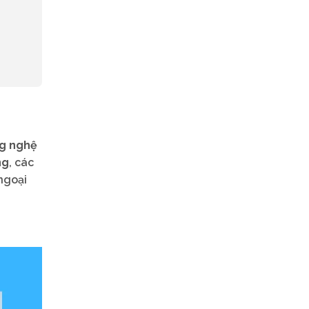
g nghệ
ng
, các
ngoại