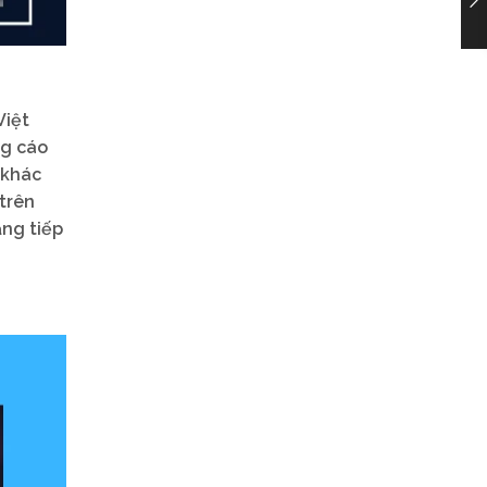
Việt
ng cáo
 khác
trên
ăng tiếp