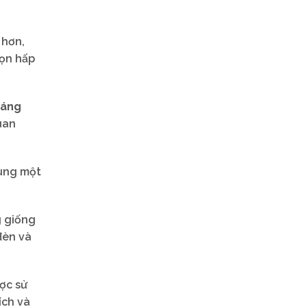
 hơn,
họn hấp
sáng
uan
cùng một
g giống
đèn và
ợc sử
ích và