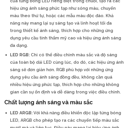
của từng bóng LED riêng biệt trong chuỗi, tạo ra các
hiệu ứng ánh sáng phức tạp như sóng màu, chuyển
màu theo thứ tự, hoặc các mẫu màu độc đáo. Khả
năng này mang lại sự sáng tạo và linh hoạt tối đa
trong thiết kế ánh sáng, thích hợp cho những ứng
dụng yêu cầu tính thẩm mỹ cao và hiệu ứng ánh sáng
đa dạng.
LED RGB:
Chỉ có thể điều chỉnh màu sắc và độ sáng
của toàn bộ dải LED cùng lúc, do đó, các hiệu ứng ánh
sáng sẽ đơn giản hơn. RGB phù hợp với những ứng
dụng yêu cầu ánh sáng đồng đều, không cần quá
nhiều hiệu ứng phức tạp, thích hợp cho những không
gian cần sự ổn định và dễ dàng trong việc điều chỉnh.
Chất lượng ánh sáng và màu sắc
LED ARGB:
Với khả năng điều khiển độc lập từng bóng
LED, ARGB cho phép tạo ra các chuyển tiếp màu sắc
mượt mà và liên tục. Điều này mang lại hiệu ứng ánh