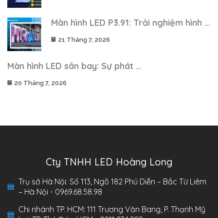
Màn hình LED P3.91: Trải nghiệm hình ...
21 Tháng 7, 2026
Màn hình LED sân bay: Sự phát ...
20 Tháng 7, 2026
Cty TNHH LED Hoàng Long
Trụ sở Hà Nội: Số 113, Ngõ 182 Phú Diễn – Bắc Từ Liêm
– Hà Nội - 0969.68.58.98
Chi nhánh TP. HCM: 111 Trương Văn Bang, P. Thạnh Mỹ