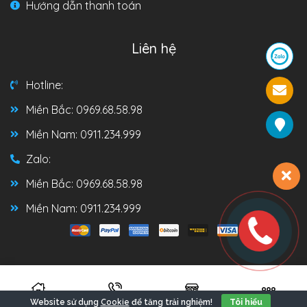
Hướng dẫn thanh toán
Liên hệ
Hotline:
Miền Bắc: 0969.68.58.98
Miền Nam: 0911.234.999
Zalo:
Miền Bắc: 0969.68.58.98
Miền Nam: 0911.234.999
#dungcaxinh
Thiết kế và đồng hành:
Cookie
Website sử dụng
để tăng trải nghiệm!
Tôi hiểu