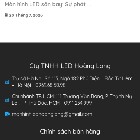
Màn hình LED sân bay: Sự phát ...
20 Tháng 7, 2026
Cty TNHH LED Hoàng Long
Trụ sở Hà Nội: Số 113, Ngõ 182 Phú Diễn – Bắc Từ Liêm
– Hà Nội - 0969.68.58.98
Chi nhánh TP. HCM: 111 Trương Văn Bang, P. Thạnh Mỹ
Lợi, TP. Thủ Đức, HCM - 0911.234.999
manhinhledhoanglong@gmail.com
Chính sách bán hàng