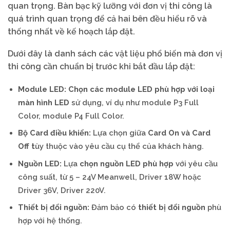
quan trọng. Bàn bạc kỹ lưỡng với đơn vị thi công là
quá trình quan trọng để cả hai bên đều hiểu rõ và
thống nhất về kế hoạch lắp đặt.
Dưới đây là danh sách các vật liệu phổ biến mà đơn vị
thi công cần chuẩn bị trước khi bắt đầu lắp đặt:
Module LED:
Chọn các module LED phù hợp với loại
màn hình LED
sử dụng, ví dụ như module P3 Full
Color, module P4 Full Color.
Bộ Card điều khiển:
Lựa chọn giữa
Card On và Card
Off t
ùy thuộc vào yêu cầu cụ thể của khách hàng.
Nguồn LED:
Lựa
chọn nguồn LED phù hợp
với yêu cầu
công suất, từ 5 – 24V Meanwell, Driver 18W hoặc
Driver 36V, Driver 220V.
Thiết bị đổi nguồn:
Đảm bảo có
thiết bị đổi nguồn
phù
hợp với hệ thống.