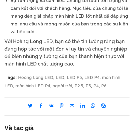
Sự tôn trọng và cam kết:
Chúng tôi luôn tôn trọng và
cam kết đối với khách hàng. Mục tiêu của chúng tôi là
mang đến giải pháp màn hình LED tốt nhất để đáp ứng
mọi nhu cầu và mong muốn của bạn trong các sự kiện
và tiệc cưới.
Với Hoàng Long LED, bạn có thể tin tưởng rằng bạn
đang hợp tác với một đơn vị uy tín và chuyên nghiệp
để biến những ý tưởng của bạn thành hiện thực với
màn hình LED chất lượng cao.
Hoàng Long LED
LED
LED P3
LED P4
màn hình
Tags:
,
,
,
,
LED
màn hình LED P4
ngoài trời
P2.5
P3
P4
P6
,
,
,
,
,
,
Về tác giả