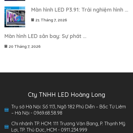
Màn hình LED P3.91: Trải nghiệm hình ...
21 Tháng 7, 2026
Màn hình LED sân bay: Sự phát ...
20 Tháng 7, 2026
Cty TNHH LED Hoàng Long
Trụ sở Hà Nội: Số 113, Ngõ 182 Phú Diễn – Bắc Từ Liêm
– Hà Nội - 0969.68.58.98
Chi nhánh TP. HCM: 111 Trương Văn Bang, P. Thạnh Mỹ
Lợi, TP. Thủ Đức, HCM - 0911.234.999