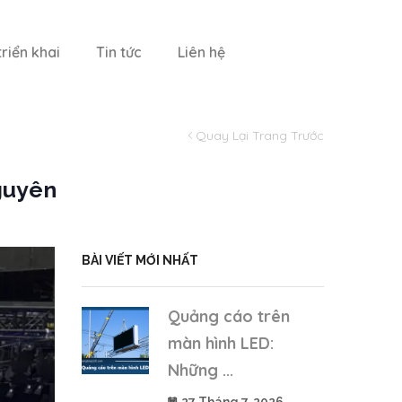
riển khai
Tin tức
Liên hệ
Quay Lại Trang Trước
guyên
BÀI VIẾT MỚI NHẤT
Quảng cáo trên
màn hình LED:
Những ...