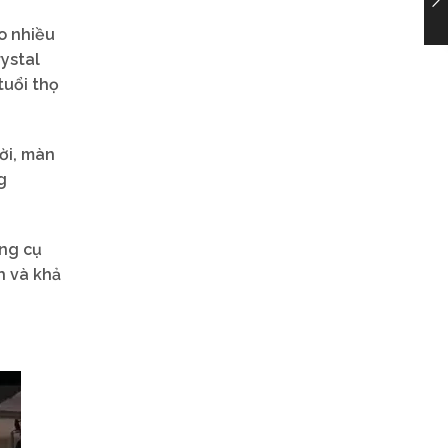
o nhiều
ystal
tuổi thọ
ời, màn
g
ụng cụ
h và khả