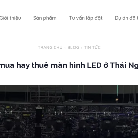
Giới thiệu
Sản phẩm
Tư vấn lắp đặt
Dự án đã t
TRANG CHỦ
BLOG
TIN TỨC
mua hay thuê màn hình LED ở Thái N