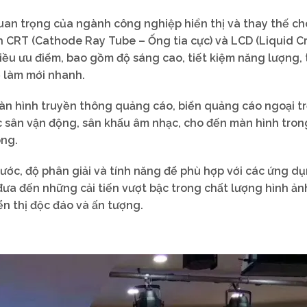
uan trọng của ngành công nghiệp hiển thị và thay thế ch
 CRT (Cathode Ray Tube – Ống tia cực) và LCD (Liquid Cr
iều ưu điểm, bao gồm độ sáng cao, tiết kiệm năng lượng, 
ộ làm mới nhanh.
àn hình truyền thông quảng cáo, biển quảng cáo ngoại tr
 các sân vận động, sân khấu âm nhạc, cho đến màn hình tron
ông.
hước, độ phân giải và tính năng để phù hợp với các ứng d
đưa đến những cải tiến vượt bậc trong chất lượng hình ản
ển thị độc đáo và ấn tượng.