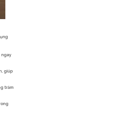
dụng
g ngay
n, giúp
ng trăm
trong