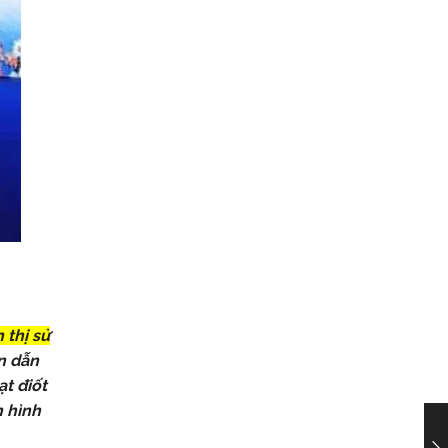
 thị sử
án dẫn
ạt điốt
n hình