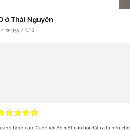
D ở Thái Nguyên
/
955
/
0
càng tăng cao. Cùng với đó một câu hỏi đặt ra là nên ch