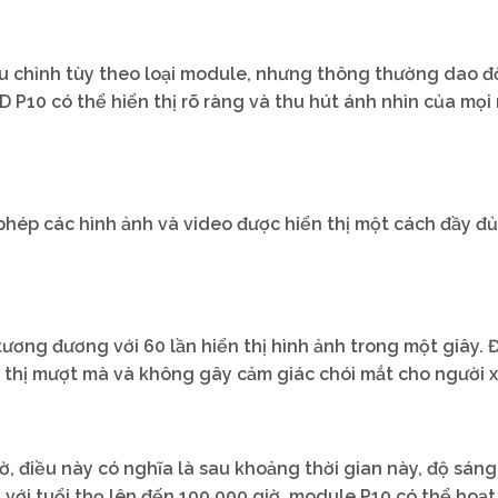
u chỉnh tùy theo loại module, nhưng thông thường dao đ
D P10 có thể hiển thị rõ ràng và thu hút ánh nhìn của mọi
phép các hình ảnh và video được hiển thị một cách đầy đủ
ương đương với 60 lần hiển thị hình ảnh trong một giây. 
n thị mượt mà và không gây cảm giác chói mắt cho người 
, điều này có nghĩa là sau khoảng thời gian này, độ sáng
 với tuổi thọ lên đến 100.000 giờ, module P10 có thể hoạ