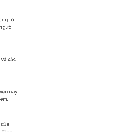
ộng từ
 người
 và sắc
Điều này
xem.
 của
t động