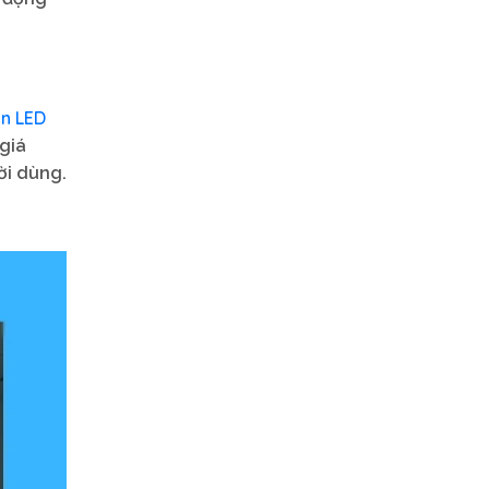
n LED
 giá
ời dùng.