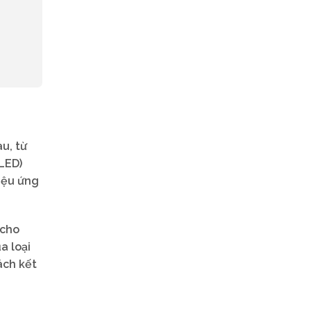
u, từ
LED)
iệu ứng
 cho
a loại
ách kết