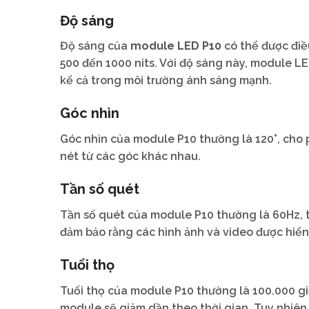
Độ sáng
Độ sáng của
module LED P10
có thể được điề
500 đến 1000 nits. Với độ sáng này, module LE
kể cả trong môi trường ánh sáng mạnh.
Góc nhìn
Góc nhìn của module P10 thường là 120°, cho 
nét từ các góc khác nhau.
Tần số quét
Tần số quét của module P10 thường là 60Hz, t
đảm bảo rằng các hình ảnh và video được hiể
Tuổi thọ
Tuổi thọ của module P10 thường là 100.000 giờ
module sẽ giảm dần theo thời gian. Tuy nhiên,