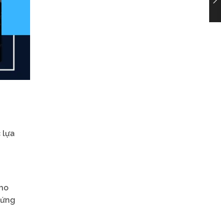
 lựa
cho
 ứng