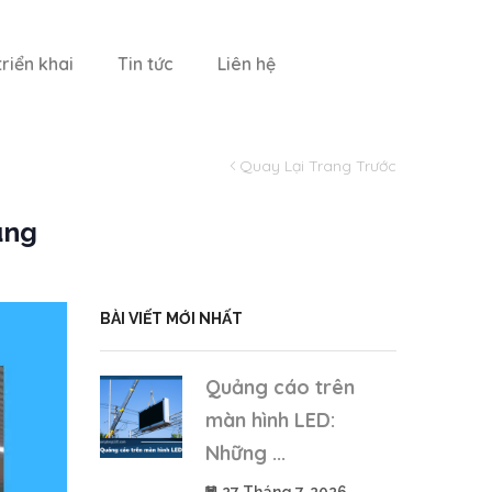
riển khai
Tin tức
Liên hệ
Quay Lại Trang Trước
ụng
BÀI VIẾT MỚI NHẤT
Quảng cáo trên
màn hình LED:
Những ...