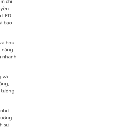
ệm chi
uyền
h LED
và bảo
 và học
ả năng
ch nhanh
g và
ắng,
ý tưởng
 như
 tương
h sự