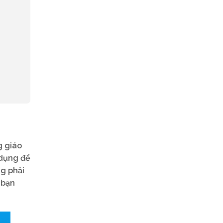
g giáo
 dụng để
ng phải
 bạn