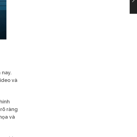
 nay.
video và
hính
 rõ ràng
 họa và