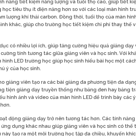
h năng tiết kiệm năng lượng và tuổi thọ cao, giúp tiết ki
 học tiêu thụ ít điện năng hơn so với các loại màn hình tr
iảm lượng khí thải carbon. Đồng thời, tuổi thọ của màn hìn
ình khác, giúp cho trường học tiết kiệm chi phí thay thế 
ục có nhiều lợi ích, giúp tăng cường hiệu quả giảng dạy
 cường tính tương tác giữa giảng viên và học sinh. Với kh
àn hình LED trường học giúp học sinh hiểu bài học một cá
ú ý của học sinh.
o giảng viên tạo ra các bài giảng đa phương tiện đa dạn
ng tiện giảng dạy truyền thống như bảng đen hay bảng tr
iếu hình ảnh và video của màn hình LED để trình bày các 
 hơn.
oạt động giảng dạy trở nên tương tác hơn. Các tính năng
ác ứng dụng khác nhau giúp giảng viên và học sinh có thể
 này tạo ra một môi trường học tập đa chiều, khuyến khíc