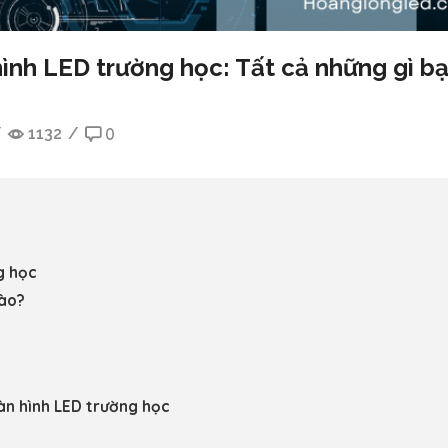
hình LED trường học: Tất cả những gì b
/
1132
/
0
g học
nào?
àn hình LED trường học