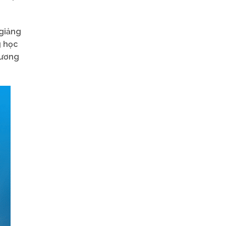
 giảng
g học
tương