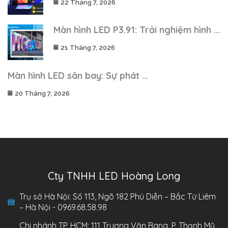
22 Tháng 7, 2026
Màn hình LED P3.91: Trải nghiệm hình ...
21 Tháng 7, 2026
Màn hình LED sân bay: Sự phát ...
20 Tháng 7, 2026
Cty TNHH LED Hoàng Long
Trụ sở Hà Nội: Số 113, Ngõ 182 Phú Diễn – Bắc Từ Liêm
– Hà Nội - 0969.68.58.98
Chi nhánh TP. HCM: 111 Trương Văn Bang, P. Thạnh Mỹ