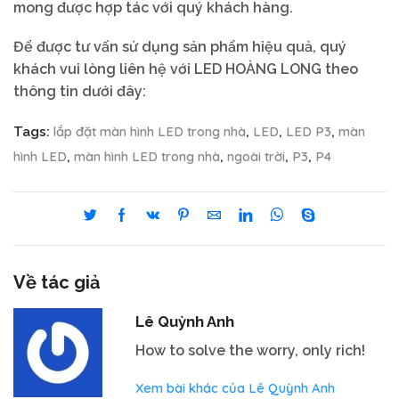
mong được hợp tác với quý khách hàng.
Để được tư vấn sử dụng sản phẩm hiệu quả, quý
khách vui lòng liên hệ với LED HOÀNG LONG theo
thông tin dưới đây:
lắp đặt màn hình LED trong nhà
LED
LED P3
màn
Tags:
,
,
,
hình LED
màn hình LED trong nhà
ngoài trời
P3
P4
,
,
,
,
Về tác giả
Lê Quỳnh Anh
How to solve the worry, only rich!
Xem bài khác của Lê Quỳnh Anh