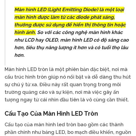
Màn hình LED (Light Emitting Diode) là một loại
màn hình được làm từ các diode phát sáng,
thường được sử dụng để hiển thị thông tin hoặc
hình ảnh.
So với các công nghệ màn hình khác
như LCD hay OLED, màn hình LED có độ sáng cao
hơn, tiêu thụ năng lượng ít hơn và có tuổi thọ lâu
hơn.
Màn hình LED tròn là một phiên bản đặc biệt, nơi mà
cấu trúc hình tròn giúp nó nổi bật và dễ dàng thu hút
sự chú ý từ xa. Điều này rất quan trọng trong môi
trường quảng cáo và sự kiện, nơi mà việc gây ấn
tượng ngay từ cái nhìn đầu tiên là vô cùng cần thiết.
Cấu Tạo Của Màn Hình LED Tròn
Cấu tạo của màn hình led tròn bao gồm các thành
phần chính như bảng LED, bo mạch điều khiển, nguồn