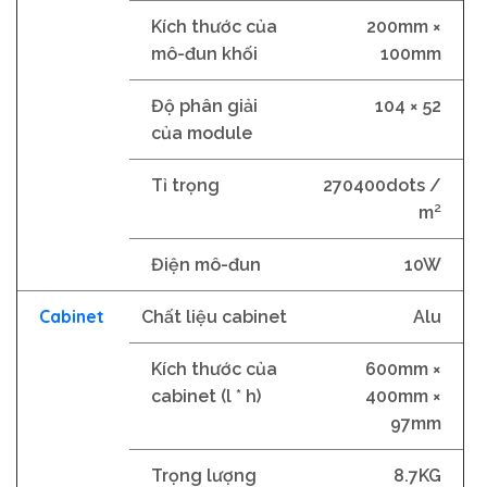
Kích thước của
200mm ×
mô-đun khối
100mm
Độ phân giải
104 × 52
của module
Tỉ trọng
270400dots /
m²
Điện mô-đun
10W
Cabinet
Chất liệu cabinet
Alu
Kích thước của
600mm ×
cabinet (l * h)
400mm ×
97mm
Trọng lượng
8.7KG