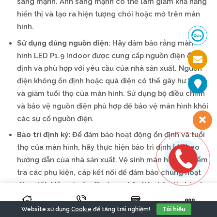
sáng mạnh. Ánh sáng mạnh có thể làm giảm khả năng
hiển thị và tạo ra hiện tượng chói hoặc mờ trên màn
hình.
Sử dụng đúng nguồn điện:
Hãy đảm bảo rằng màn
hình LED P1.9 Indoor được cung cấp nguồn điện ổn
định và phù hợp với yêu cầu của nhà sản xuất. Nguồn
điện không ổn định hoặc quá điện có thể gây hư hỏng
và giảm tuổi thọ của màn hình. Sử dụng bộ điều chỉnh
và bảo vệ nguồn điện phù hợp để bảo vệ màn hình khỏi
các sự cố nguồn điện.
Bảo trì định kỳ:
Để đảm bảo hoạt động ổn định và tuổi
thọ của màn hình, hãy thực hiện bảo trì định kỳ theo
hướng dẫn của nhà sản xuất. Vệ sinh màn hình và kiểm
tra các phụ kiện, cáp kết nối để đảm bảo chúng hoạt
động tốt. Nếu có vấn đề xảy ra, hãy liên hệ với nhà sản
xuất hoặc đơn vị bảo trì chuyên nghiệp để được hỗ trợ.
Cookie
Website sử dụng
để tăng trải nghiệm!
Tôi hiểu
Tóm lại, khi sử dụng màn hình LED P1.9 Indoor, hãy