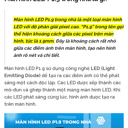
Màn hình LED P1.9 trong nhà là một loại màn hình
LED với độ phân giải pixel cao. “P1.9” trong tên gọi
thể hiện khoảng cách giữa các pixel trên màn
hình, tức là 1.9mm.
Đây là khoảng cách rất nhỏ
giữa các điểm ảnh trên màn hình, tạo nên hình
ảnh rõ nét và chi tiết.
Màn hình LED P1.9 sử dụng công nghệ
LED (Light
Emitting Diode)
để tạo ra các điểm ảnh có thể phát
sáng một cách độc lập. Các LED được xếp thành các
mô-đun và ghép thành một mảng màn hình LED. Khi
các LED phát sáng cùng lúc, hình ảnh được tạo ra
trên màn hình.