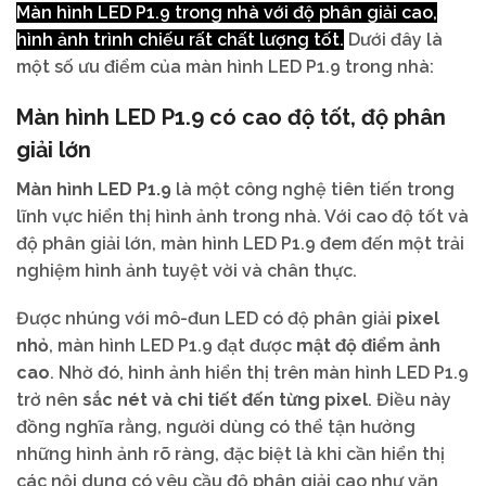
Màn hình LED P1.9 trong nhà với độ phân giải cao,
hình ảnh trình chiếu rất chất lượng tốt.
Dưới đây là
một số ưu điểm của màn hình LED P1.9 trong nhà:
Màn hình LED P1.9 có cao độ tốt, độ phân
giải lớn
Màn hình LED P1.9
là một công nghệ tiên tiến trong
lĩnh vực hiển thị hình ảnh trong nhà. Với cao độ tốt và
độ phân giải lớn, màn hình LED P1.9 đem đến một trải
nghiệm hình ảnh tuyệt vời và chân thực.
Được nhúng với mô-đun LED có độ phân giải
pixel
nhỏ
, màn hình LED P1.9 đạt được
mật độ điểm ảnh
cao
. Nhờ đó, hình ảnh hiển thị trên màn hình LED P1.9
trở nên
sắc nét và chi tiết đến từng pixel
. Điều này
đồng nghĩa rằng, người dùng có thể tận hưởng
những hình ảnh rõ ràng, đặc biệt là khi cần hiển thị
các nội dung có yêu cầu độ phân giải cao như văn