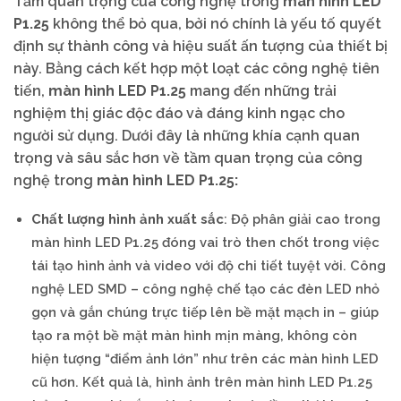
Tầm quan trọng của công nghệ trong
màn hình LED
P1.25
không thể bỏ qua, bởi nó chính là yếu tố quyết
định sự thành công và hiệu suất ấn tượng của thiết bị
này. Bằng cách kết hợp một loạt các công nghệ tiên
tiến,
màn hình LED P1.25
mang đến những trải
nghiệm thị giác độc đáo và đáng kinh ngạc cho
người sử dụng. Dưới đây là những khía cạnh quan
trọng và sâu sắc hơn về tầm quan trọng của công
nghệ trong
màn hình LED P1.25:
Chất lượng hình ảnh xuất sắc
: Độ phân giải cao trong
màn hình LED P1.25 đóng vai trò then chốt trong việc
tái tạo hình ảnh và video với độ chi tiết tuyệt vời. Công
nghệ LED SMD – công nghệ chế tạo các đèn LED nhỏ
gọn và gắn chúng trực tiếp lên bề mặt mạch in – giúp
tạo ra một bề mặt màn hình mịn màng, không còn
hiện tượng “điểm ảnh lớn” như trên các màn hình LED
cũ hơn. Kết quả là, hình ảnh trên màn hình LED P1.25