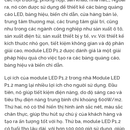
ra, nó còn được sử dụng để thiết kế các bảng quảng
cáo LED, bảng hiệu, biển chỉ dẫn, cửa hàng bán lẻ,
trung tâm thương mại, các trung tâm giải trí, cũng
như trong các ngành công nghiệp như sản xuất ô tô,
sản xuất điện tử, sản xuất thiết bị y tế, vv. Với thiết kế
kích thước nhỏ gọn, tiết kiệm không gian và độ phân
giải cao, module LED P1.2 được đánh giá là một giải
pháp hiệu quả cho việc tạo ra các bảng quảng cáo,
bảng hiệu và biển chỉ dẫn.
Lợi ích của module LED P1.2 trong nhà Module LED
P1.2 mang lại nhiều lợi ích cho người sử dụng. Đầu
tiên, nó giúp tiết kiệm điện năng, do độ sáng cao và
tiêu thụ điện năng trung bình chỉ khoảng 600W/m2.
Thứ hai, nó có thể hiển thị hình ảnh sắc nét, màu sắc
chân thực, giúp thu hút sự chú ý của khách hàng và
tạo ra ấn tượng tốt với họ. Thứ ba, module LED P1.2
có tuổi thọ lâu dài, với hơn 100.000 giờ sử dụng, giúp