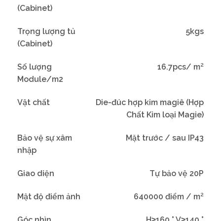
(Cabinet)
Trọng lượng tủ
5kgs
(Cabinet)
Số lượng
16.7pcs/ m²
Module/m2
Vật chất
Die-đúc hợp kim magiê (Hợp
Chất Kim loại Magie)
Bảo vệ sự xâm
Mặt trước / sau IP43
nhập
Giao diện
Tự bảo vệ 20P
Mật độ điểm ảnh
640000 điểm / m²
Góc nhìn
H≥160 ° V≥140 °