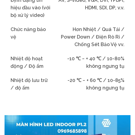
Định dạng tín
AV, S-video, VGA, DVI, YPbPr,
hiệu đầu vào (với
HDMI, SDI, DP, v.v.
bộ xử lý video)
Chức năng bảo
Hơn Nhiệt / Quá Tải /
vệ
Power Down / Điện Rò Rỉ /
Chống Sét Bảo Vệ vv.
Nhiệt độ hoạt
-10 ℃ ~ + 40 ℃ / 10-80%
động / Độ ẩm
không ngưng tụ
Nhiệt độ lưu trữ
-20 ℃ ~ + 60 ℃ / 10-85%
/ độ ẩm
không ngưng tụ