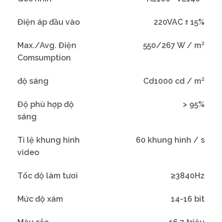
Điện áp đầu vào
220VAC ± 15%
Max./Avg. Điện
550/267 W / m²
Comsumption
độ sáng
Cd1000 cd / m²
Độ phù hợp độ
> 95%
sáng
Tỉ lệ khung hình
60 khung hình / s
video
Tốc độ làm tươi
≥3840Hz
Mức độ xám
14-16 bit