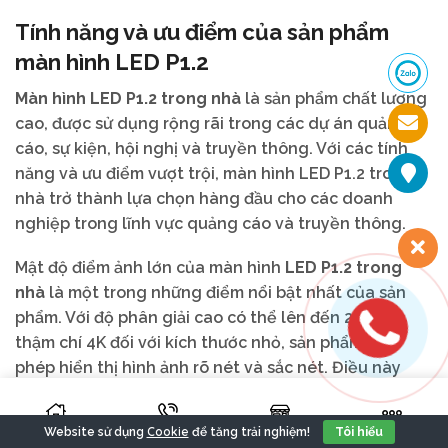
Tính năng và ưu điểm của sản phẩm
màn hình LED P1.2
Màn hình LED P1.2 trong nhà
là sản phẩm chất lượng
cao, được sử dụng rộng rãi trong các dự án quảng
cáo, sự kiện, hội nghị và truyền thông. Với các tính
năng và ưu điểm vượt trội, màn hình LED P1.2 trong
nhà trở thành lựa chọn hàng đầu cho các doanh
nghiệp trong lĩnh vực quảng cáo và truyền thông.
Mật độ điểm ảnh lớn của màn hình
LED P1.2 trong
nhà
là một trong những điểm nổi bật nhất của sản
phẩm. Với độ phân giải cao có thể lên đến 2K hoặc
thậm chí 4K đối với kích thước nhỏ, sản phẩm cho
phép hiển thị hình ảnh rõ nét và sắc nét. Điều này
làm cho màn hình LED P1.2 trong nhà trở thành một
giải pháp lý tưởng cho các dự án đòi hỏi độ phân giải
Cookie
Website sử dụng
để tăng trải nghiệm!
Tôi hiểu
cao.