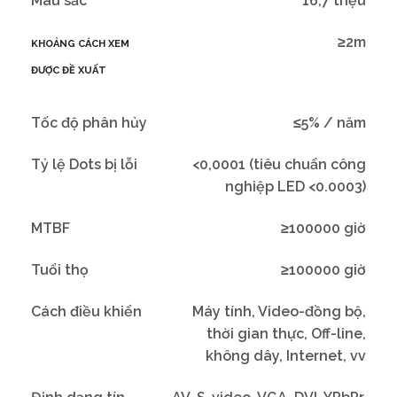
Màu sắc
16,7 triệu
≥2m
KHOẢNG CÁCH XEM
ĐƯỢC ĐỀ XUẤT
Tốc độ phân hủy
≤5% / năm
Tỷ lệ Dots bị lỗi
<0,0001 (tiêu chuẩn công
nghiệp LED <0.0003)
MTBF
≥100000 giờ
Tuổi thọ
≥100000 giờ
Cách điều khiển
Máy tính, Video-đồng bộ,
thời gian thực, Off-line,
không dây, Internet, vv