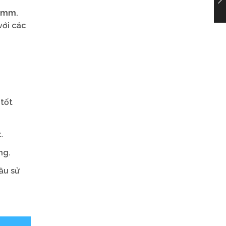
 2mm
.
với các
 tốt
.
ng.
ầu sử