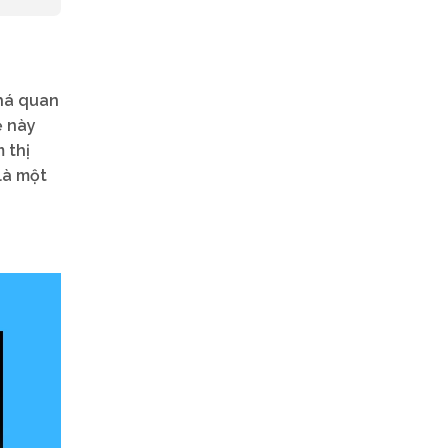
há quan
ệ này
 thị
là một