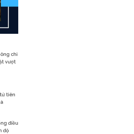
hông chỉ
ật vượt
tử tiên
và
ống điều
h độ