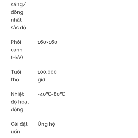
sáng/
đồng
nhất
sắc độ
Phối
160×160
cảnh
(H×V)
Tuổi
100,000
thọ
giờ
Nhiệt
-40℃~80℃
độ hoạt
động
Cài đặt
Ủng hộ
uốn