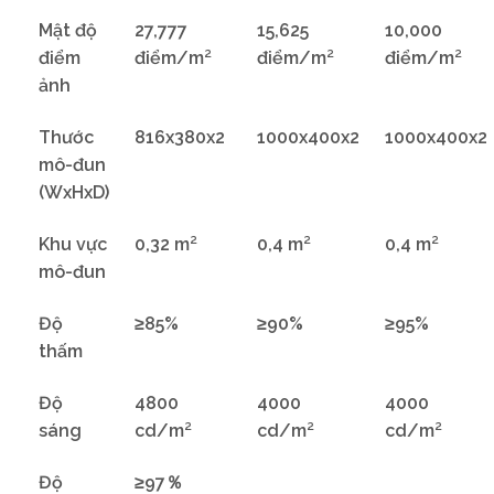
Mật độ
27,777
15,625
10,000
điểm
điểm/m²
điểm/m²
điểm/m²
ảnh
Thước
816x380x2
1000x400x2
1000x400x2
mô-đun
(WxHxD)
Khu vực
0,32 m²
0,4 m²
0,4 m²
mô-đun
Độ
≥85%
≥90%
≥95%
thấm
Độ
4800
4000
4000
sáng
cd/m²
cd/m²
cd/m²
Độ
≥97％