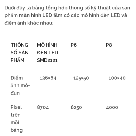
Dưới đây là bảng tổng hợp thông số kỹ thuật của sản
phẩm
màn hình LED film
có các mô hình đèn LED và
điểm ảnh khác nhau:
THÔNG
MÔ HÌNH
P6
P8
SỐ SẢN
ĐÈN LED
PHẨM
SMD2121
Điểm
136×64
125×50
100×40
ảnh mô-
đun
Pixel
8704
6250
4000
trên
mỗi
bảng