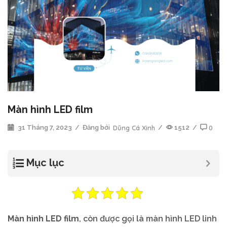
Màn hình LED film
31 Tháng 7, 2023
/
Đăng bởi
Dũng Cá Xinh
/
1512
/
0
Mục lục
Màn hình LED film
, còn được gọi là màn hình LED linh