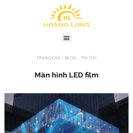
TRANG CHỦ
BLOG
TIN TỨC
Màn hình LED film