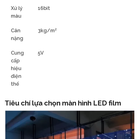
Xử lý
16bit
màu
Cân
3kg/m²
nặng
Cung
5V
cấp
hiệu
điện
thế
Tiêu chí lựa chọn màn hình LED film