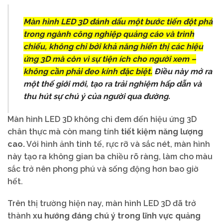
Màn hình LED 3D đánh dấu một bước tiến đột phá
trong ngành công nghiệp quảng cáo và trình
chiếu, không chỉ bởi khả năng hiển thị các hiệu
ứng 3D mà còn vì sự tiện ích cho người xem –
không cần phải đeo kính đặc biệt.
Điều này mở ra
một thế giới mới, tạo ra trải nghiệm hấp dẫn và
thu hút sự chú ý của người qua đường.
Màn hình LED 3D không chỉ đem đến hiệu ứng 3D
chân thực mà còn mang tính
tiết kiệm năng lượng
cao.
Với hình ảnh tinh tế, rực rỡ và sắc nét, màn hình
này tạo ra không gian ba chiều rõ ràng, làm cho màu
sắc trở nên phong phú và sống động hơn bao giờ
hết.
Trên thị trường hiện nay, màn hình LED 3D đã trở
thành
xu hướng đáng chú ý trong lĩnh vực quảng