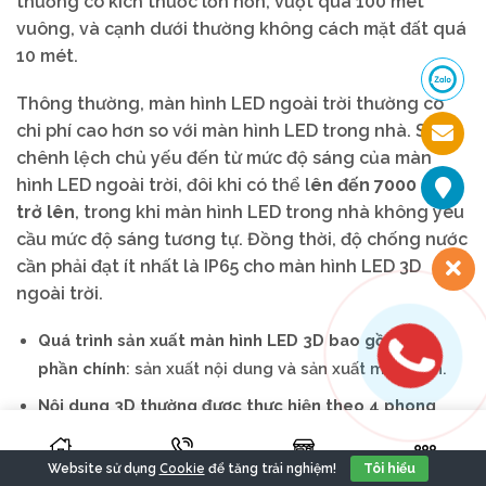
thường có kích thước lớn hơn, vượt quá 100 mét
vuông, và cạnh dưới thường không cách mặt đất quá
10 mét.
Thông thường, màn hình LED ngoài trời thường có
chi phí cao hơn so với màn hình LED trong nhà. Sự
chênh lệch chủ yếu đến từ mức độ sáng của màn
hình LED ngoài trời, đôi khi có thể l
ên đến 7000 nits
trở lên
, trong khi màn hình LED trong nhà không yêu
cầu mức độ sáng tương tự. Đồng thời, độ chống nước
cần phải đạt ít nhất là IP65 cho màn hình LED 3D
ngoài trời.
Quá trình sản xuất màn hình LED 3D bao gồm hai
phần chính
: sản xuất nội dung và sản xuất màn hình.
Nội dung 3D thường được thực hiện theo 4 phong
cách chính
: hiện đại, anime, cơ khí và hoạt hình.
Giá thành được xác định dựa trên nhiều yếu tố như
Cookie
Website sử dụng
để tăng trải nghiệm!
Tôi hiểu