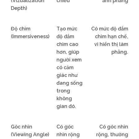
(Vizualization
chiều
ảnh phẳng
Depth)
Độ chìm
Tạo mức
Có mức độ đắm
(Immersiveness)
độ đắm
chìm hạn chế,
chìm cao
vì hiển thị làm
hơn, giúp
phẳng.
người xem
có cảm
giác như
đang sống
trong
không
gian đó.
Góc nhìn
Có góc
Có góc nhìn
(Viewing Angle)
nhìn rộng
rộng, thường