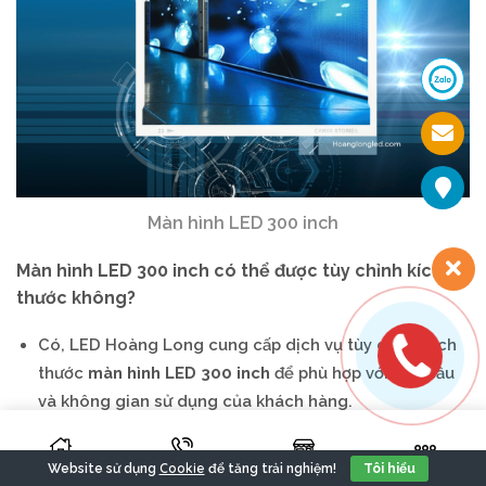
Màn hình LED 300 inch
Màn hình LED 300 inch có thể được tùy chỉnh kích
thước không?
Có, LED Hoàng Long cung cấp dịch vụ tùy chỉnh kích
thước
màn hình LED 300 inch
để phù hợp với yêu cầu
và không gian sử dụng của khách hàng.
Màn hình LED 300 inch có tính năng linh hoạt
không?
Cookie
Website sử dụng
để tăng trải nghiệm!
Tôi hiểu