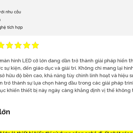
với nhu cầu
h
ghệ tích hợp
 màn hình LED cỡ lớn đang dần trở thành giải pháp hiển th
c sự kiện, đến giáo dục và giải trí. Không chỉ mang lại hìn
sở hữu độ bền cao, khả năng tùy chỉnh linh hoạt và hiệu s
ớn trở thành sự lựa chọn hàng đầu trong các giải pháp trì
ục khiến thiết bị này ngày càng khẳng định vị thế không 
lớn