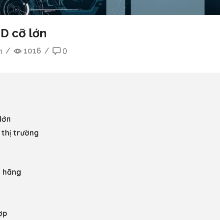
D cỡ lớn
h
/
1016
/
0
lớn
 thị trường
h hãng
ợp