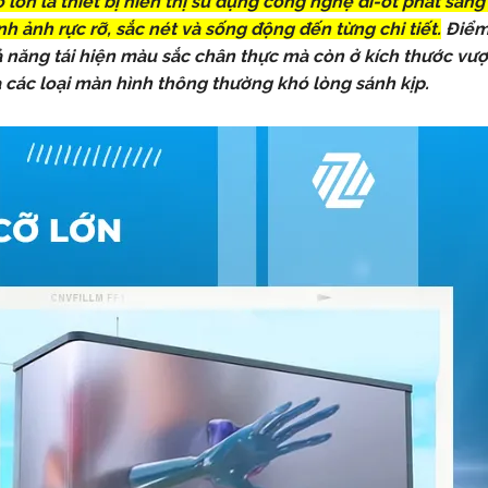
lớn là thiết bị hiển thị sử dụng công nghệ đi-ốt phát sáng 
ình ảnh rực rỡ, sắc nét và sống động đến từng chi tiết.
Điểm 
năng tái hiện màu sắc chân thực mà còn ở kích thước vượt
 các loại màn hình thông thường khó lòng sánh kịp.