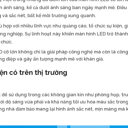
ện ánh sáng, kể cả dưới ánh sáng ban ngày mạnh mẽ. Điều
g và sắc nét, bất kể môi trường xung quanh.
 hợp với nhiều lĩnh vực như quảng cáo, tổ chức sự kiện, g
ông nghiệp. Sự linh hoạt này khiến màn hình LED trở thành
 chức.
D cỡ lớn không chỉ là giải pháp công nghệ mà còn là công
ông điệp và gây ấn tượng mạnh mẽ với khán giả.
ện có trên thị trường
t để sử dụng trong các không gian kín như phòng họp, tr
Với độ sáng vừa phải và khả năng tối ưu hóa màu sắc tron
ong nhà đảm bảo mang lại hình ảnh sắc nét, mịn màng mà