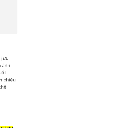
ị ưu
h ảnh
uất
nh chiếu
thể