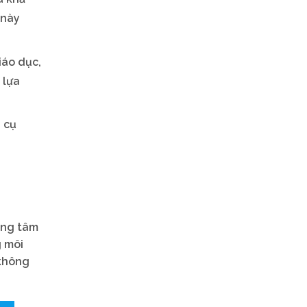
 này
iáo dục,
 lựa
 cụ
ung tâm
g môi
 không