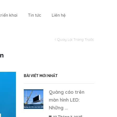
riển khai
Tin tức
Liên hệ
Quay Lại Trang Trước
ớn
BÀI VIẾT MỚI NHẤT
Quảng cáo trên
màn hình LED:
Những ...