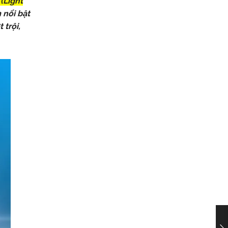
(Light
nổi bật
 trội,