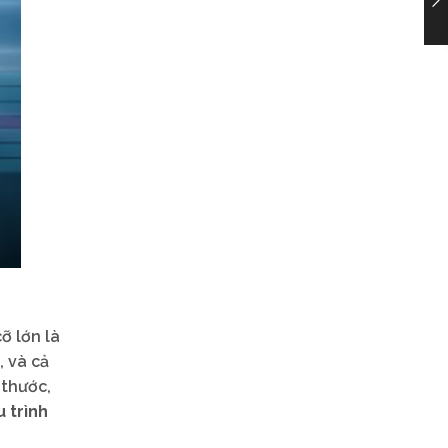
ỡ lớn là
, và cả
 thước,
 trình