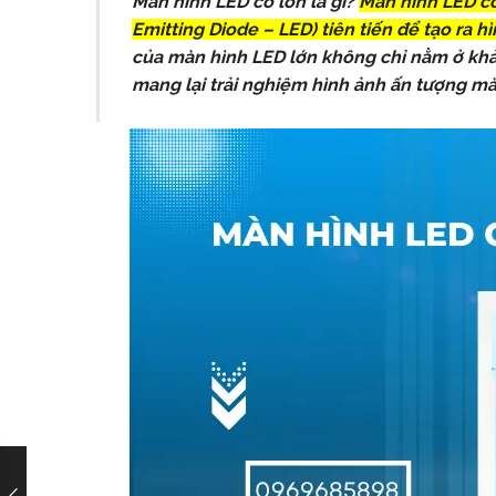
Màn hình LED cỡ lớn là gì?
Màn hình LED cỡ 
Emitting Diode – LED) tiên tiến để tạo ra h
của màn hình LED lớn không chỉ nằm ở khả 
mang lại trải nghiệm hình ảnh ấn tượng mà