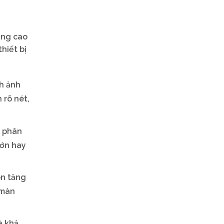
nâng cao
hiết bị
h ảnh
 rõ nét,
ộ phân
lớn hay
òn tăng
 màn
à khả