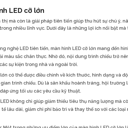
ình LED cỡ lớn
thị mà còn là giải pháp tiên tiến giúp thu hút sự chú ý, 
rong nhiều lĩnh vực. Dưới đây là những lợi ích nổi bật mà t
ng nghệ LED tiên tiến, màn hình LED cỡ lớn mang đến hìn
i màu sắc chân thực. Nhờ đó, nội dung trình chiếu trở nên
ác sự kiện trong nhà và ngoài trời.
lớn có thể được điều chỉnh về kích thước, hình dạng và đ
gian trình chiếu. Dù là sân khấu hoành tráng, hội trường 
đáp ứng tối ưu các yêu cầu kỹ thuật.
LED không chỉ giúp giảm thiểu tiêu thụ năng lượng mà c
tế lâu dài, giảm chi phí bảo trì và thay thế so với các loại
g:
Một trong những ưu điểm lớn của màn hình LED cỡ lớn l