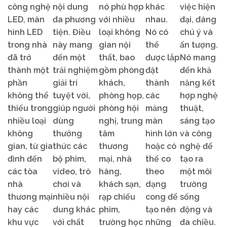
công nghệ
nội dung
nó phù hợp
khác
việc hiện
LED, màn
đa phương
với nhiều
nhau.
đại, đáng
hình LED
tiện. Điều
loại không
Nó có
chú ý và
trong nhà
này mang
gian nội
thể
ấn tượng.
đã trở
đến một
thất, bao
được lắp
Nó mang
thành một
trải nghiệm
gồm phòng
đặt
đến khả
phần
giải trí
khách,
thành
năng kết
không thể
tuyệt vời,
phòng họp,
các
hợp nghệ
thiếu trong
giúp người
phòng hội
mảng
thuật,
nhiều loại
dùng
nghị, trung
màn
sáng tạo
không
thưởng
tâm
hình lớn
và công
gian, từ gia
thức các
thương
hoặc có
nghệ để
đình đến
bộ phim,
mại, nhà
thể co
tạo ra
các tòa
video, trò
hàng,
theo
một môi
nhà
chơi và
khách sạn,
dạng
trường
thương mại
nhiều nội
rạp chiếu
cong để
sống
hay các
dung khác
phim,
tạo nên
động và
khu vực
với chất
trường học
những
đa chiều.