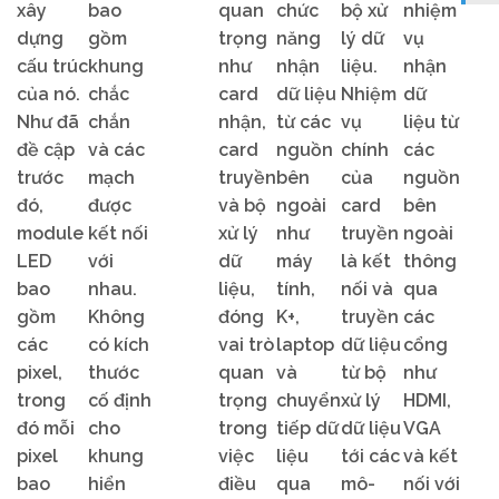
xây
bao
quan
chức
bộ xử
nhiệm
dựng
gồm
trọng
năng
lý dữ
vụ
cấu trúc
khung
như
nhận
liệu.
nhận
của nó.
chắc
card
dữ liệu
Nhiệm
dữ
Như đã
chắn
nhận,
từ các
vụ
liệu từ
đề cập
và các
card
nguồn
chính
các
trước
mạch
truyền
bên
của
nguồn
đó,
được
và bộ
ngoài
card
bên
module
kết nối
xử lý
như
truyền
ngoài
LED
với
dữ
máy
là kết
thông
bao
nhau.
liệu,
tính,
nối và
qua
gồm
Không
đóng
K+,
truyền
các
các
có kích
vai trò
laptop
dữ liệu
cổng
pixel,
thước
quan
và
từ bộ
như
trong
cố định
trọng
chuyển
xử lý
HDMI,
đó mỗi
cho
trong
tiếp dữ
dữ liệu
VGA
pixel
khung
việc
liệu
tới các
và kết
bao
hiển
điều
qua
mô-
nối với