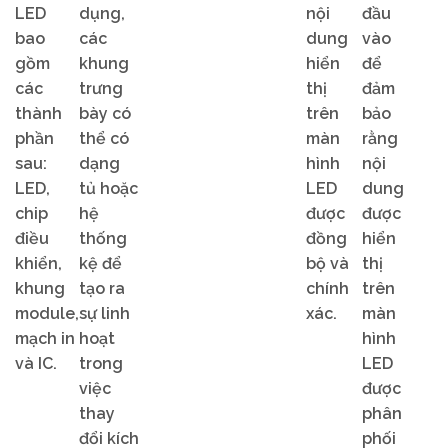
LED
dụng,
nội
đầu
bao
các
dung
vào
gồm
khung
hiển
để
các
trưng
thị
đảm
thành
bày có
trên
bảo
phần
thể có
màn
rằng
sau:
dạng
hình
nội
LED,
tủ hoặc
LED
dung
chip
hệ
được
được
điều
thống
đồng
hiển
khiển,
kệ để
bộ và
thị
khung
tạo ra
chính
trên
module,
sự linh
xác.
màn
mạch in
hoạt
hình
và IC.
trong
LED
việc
được
thay
phân
đổi kích
phối