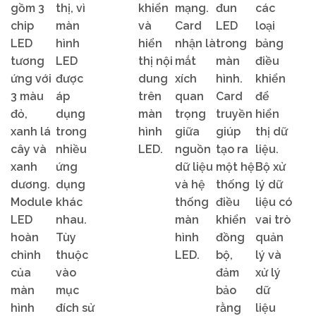
gồm 3
thị, vì
khiển
mạng.
đun
các
chip
màn
và
Card
LED
loại
LED
hình
hiển
nhận là
trong
bảng
tương
LED
thị nội
mắt
màn
điều
ứng với
được
dung
xích
hình.
khiển
3 màu
áp
trên
quan
Card
để
đỏ,
dụng
màn
trọng
truyền
hiển
xanh lá
trong
hình
giữa
giúp
thị dữ
cây và
nhiều
LED.
nguồn
tạo ra
liệu.
xanh
ứng
dữ liệu
một hệ
Bộ xử
dương.
dụng
và hệ
thống
lý dữ
Module
khác
thống
điều
liệu có
LED
nhau.
màn
khiển
vai trò
hoàn
Tùy
hình
đồng
quản
chỉnh
thuộc
LED.
bộ,
lý và
của
vào
đảm
xử lý
màn
mục
bảo
dữ
hình
đích sử
rằng
liệu