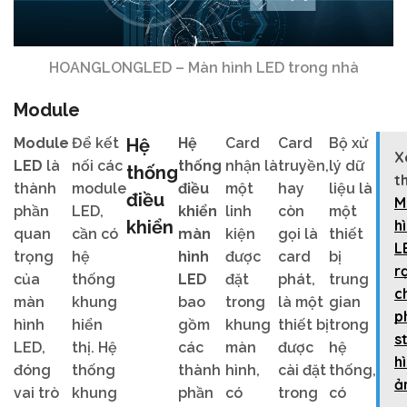
HOANGLONGLED – Màn hình LED trong nhà
Module
Module
Để kết
Hệ
Hệ
Card
Card
Bộ xử
X
LED
là
nối các
thống
nhận là
truyền,
lý dữ
thống
t
thành
module
điều
một
hay
liệu là
điều
M
phần
LED,
khiển
linh
còn
một
khiển
h
quan
cần có
màn
kiện
gọi là
thiết
L
trọng
hệ
hình
được
card
bị
r
của
thống
LED
đặt
phát,
trung
c
màn
khung
bao
trong
là một
gian
p
hình
hiển
gồm
khung
thiết bị
trong
s
LED,
thị. Hệ
các
màn
được
hệ
h
đóng
thống
thành
hình,
cài đặt
thống,
ả
vai trò
khung
phần
có
trong
có