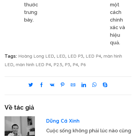
thước
một
trưng
cách
bày.
chính
xác và
hiệu
quả.
Hoàng Long LED
LED
LED P3
LED P4
màn hình
Tags:
,
,
,
,
LED
màn hình LED P4
P2.5
P3
P4
P6
,
,
,
,
,
Về tác giả
Dũng Cá Xinh
Cuộc sống không phải lúc nào cũng