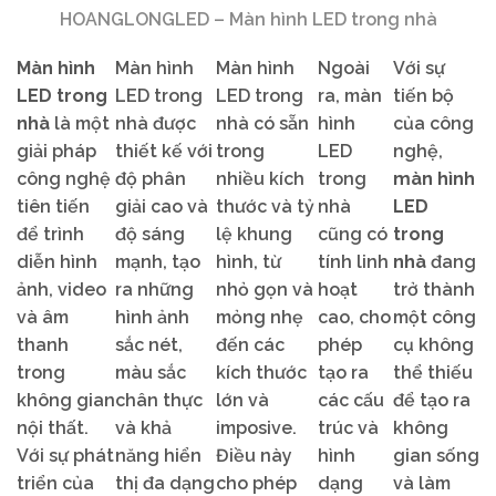
HOANGLONGLED – Màn hình LED trong nhà
Màn hình
Màn hình
Màn hình
Ngoài
Với sự
LED trong
LED trong
LED trong
ra, màn
tiến bộ
nhà
là một
nhà được
nhà có sẵn
hình
của công
giải pháp
thiết kế với
trong
LED
nghệ,
công nghệ
độ phân
nhiều kích
trong
màn hình
tiên tiến
giải cao và
thước và tỷ
nhà
LED
để trình
độ sáng
lệ khung
cũng có
trong
diễn hình
mạnh, tạo
hình, từ
tính linh
nhà
đang
ảnh, video
ra những
nhỏ gọn và
hoạt
trở thành
và âm
hình ảnh
mỏng nhẹ
cao, cho
một công
thanh
sắc nét,
đến các
phép
cụ không
trong
màu sắc
kích thước
tạo ra
thể thiếu
không gian
chân thực
lớn và
các cấu
để tạo ra
nội thất.
và khả
imposive.
trúc và
không
Với sự phát
năng hiển
Điều này
hình
gian sống
triển của
thị đa dạng
cho phép
dạng
và làm