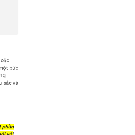
hoặc
 một bức
ùng
u sắc và
t phần
ối với