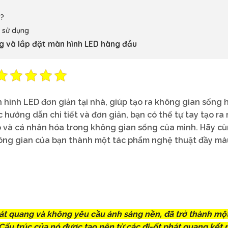
o?
 sử dụng
ng và lắp đặt màn hình LED hàng đầu
 hình LED đơn giản tại nhà, giúp tạo ra không gian sống 
 hướng dẫn chi tiết và đơn giản, bạn có thể tự tay tạo ra
o và cá nhân hóa trong không gian sống của mình. Hãy c
ông gian của bạn thành một tác phẩm nghệ thuật đầy mà
át quang và không yêu cầu ánh sáng nền, đã trở thành mộ
Cấu trúc của nó được tạo nên từ các đi-ốt phát quang kết n