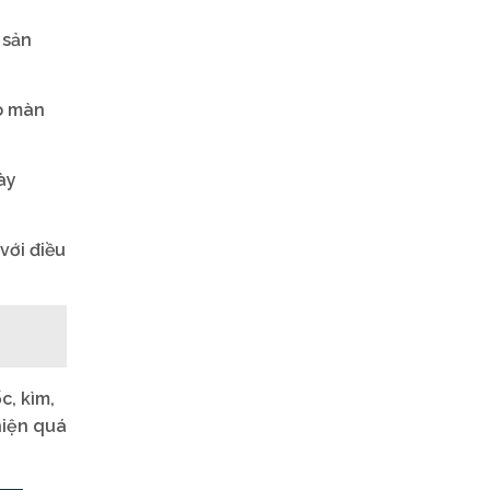
 sản
ho màn
ày
với điều
c, kìm,
hiện quá