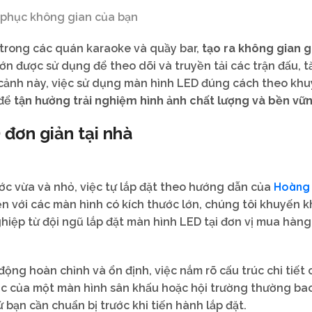
 phục không gian của bạn
i trong các quán karaoke và quầy bar,
tạo ra không gian gi
ớn được sử dụng để theo dõi và truyền tải các trận đấu, 
 cảnh này, việc sử dụng màn hình LED đúng cách theo kh
 để
tận hưởng trải nghiệm hình ảnh chất lượng và bền vữn
đơn giản tại nhà
Hoàng
ớc vừa và nhỏ, việc tự lắp đặt theo hướng dẫn của
iện với các màn hình có kích thước lớn, chúng tôi khuyến k
iệp từ đội ngũ lắp đặt màn hình LED tại đơn vị mua hàng
ng hoàn chỉnh và ổn định, việc nắm rõ cấu trúc chi tiết
rúc của một màn hình sân khấu hoặc hội trường thường b
 bạn cần chuẩn bị trước khi tiến hành lắp đặt.