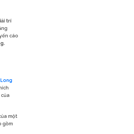
ải trí
tăng
uyến cáo
g.
 Long
hích
 của
 của một
ao gồm