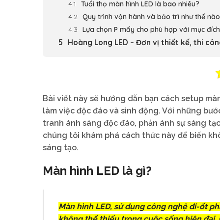
Tuổi thọ màn hình LED là bao nhiêu?
Quy trình vận hành và bảo trì như thế nà
Lựa chọn P mấy cho phù hợp với mục đích
Hoàng Long LED – Đơn vị thiết kế, thi cô
Bài viết này sẽ hướng dẫn bạn cách setup màn
làm việc độc đáo và sinh động. Với những bước
tranh ánh sáng độc đáo, phản ánh sự sáng tạ
chúng tôi khám phá cách thức này để biến kh
sáng tạo.
Màn hình LED là gì?
Màn hình LED, sử dụng công nghệ đi-ốt ph
không thể thiếu trong cuộc sống hiện đại. 