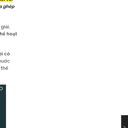
ta ghép
giải,
thể hoạt
ơi có
thước
 thể