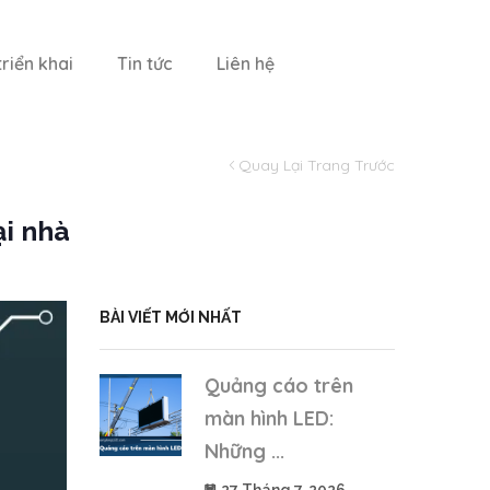
riển khai
Tin tức
Liên hệ
Quay Lại Trang Trước
i nhà
BÀI VIẾT MỚI NHẤT
Quảng cáo trên
màn hình LED:
Những ...