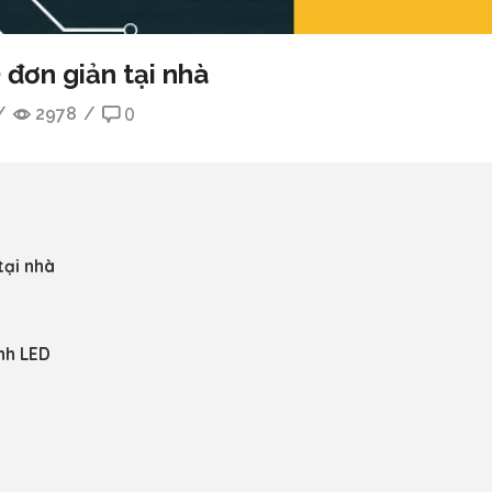
đơn giản tại nhà
/
2978
/
0
tại nhà
ình LED