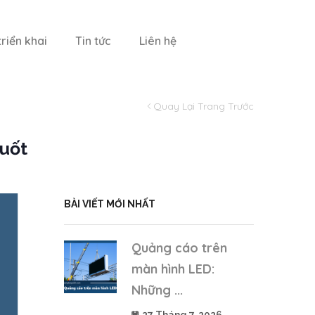
riển khai
Tin tức
Liên hệ
Quay Lại Trang Trước
suốt
BÀI VIẾT MỚI NHẤT
Quảng cáo trên
màn hình LED:
Những ...