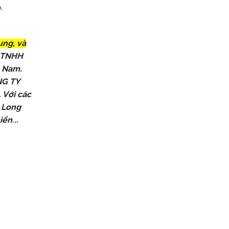
.
ng, và
 TNHH
t Nam.
ÔNG TY
Với các
g Long
.
hiển
..