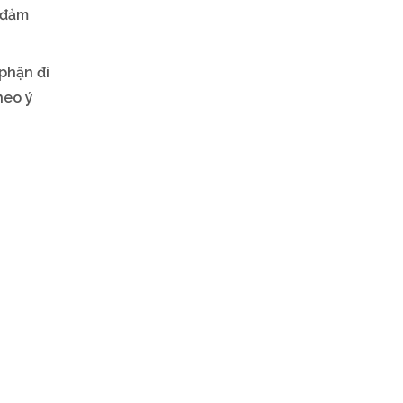
 đảm
phận đi
heo ý