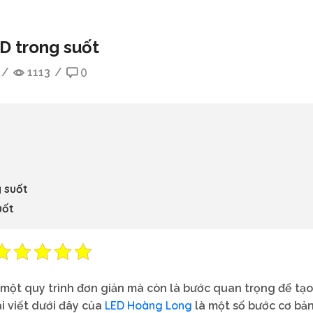
D trong suốt
/
1113
/
0
g suốt
uốt
 một quy trình đơn giản mà còn là bước quan trọng để tạo
LED Hoàng Long
i viết dưới đây của
là một số bước cơ bả