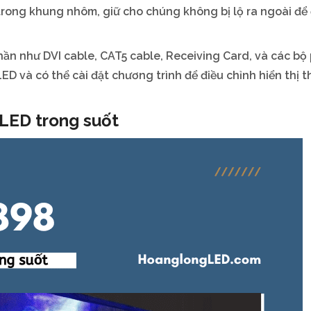
trong khung nhôm, giữ cho chúng không bị lộ ra ngoài để
ần như DVI cable, CAT5 cable, Receiving Card, và các bộ 
ED và có thể cài đặt chương trình để điều chỉnh hiển thị t
 LED trong suốt