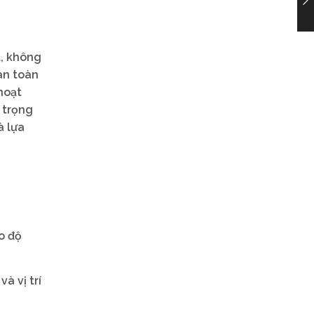
t, không
àn toàn
hoạt
 trọng
à lựa
o độ
à vị trí