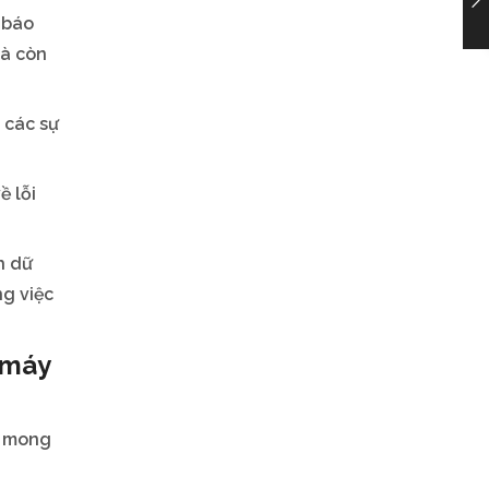
, báo
mà còn
 các sự
ề lỗi
h dữ
ng việc
 máy
g mong