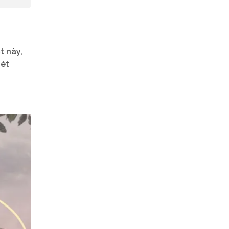
t này,
nét