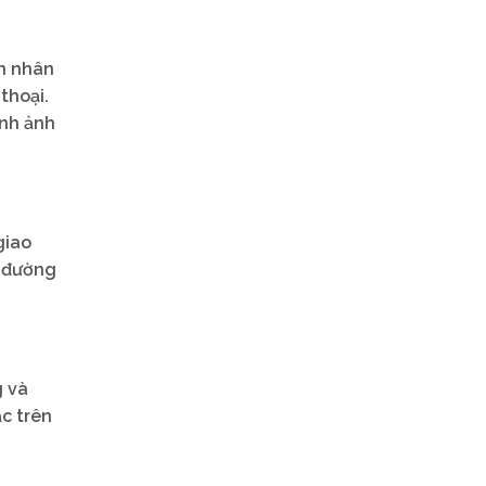
n nhân
thoại.
ình ảnh
giao
c đường
g và
c trên