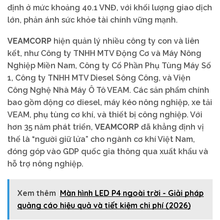
định ở mức khoảng 40.1 VNĐ, với khối lượng giao dịch
lớn, phản ánh sức khỏe tài chính vững mạnh.
VEAMCORP
hiện quản lý nhiều công ty con và liên
kết, như Công ty TNHH MTV Động Cơ và Máy Nông
Nghiệp Miền Nam, Công ty Cổ Phần Phụ Tùng Máy Số
1, Công ty TNHH MTV Diesel Sông Công, và Viện
Công Nghệ Nhà Máy Ô Tô VEAM. Các sản phẩm chính
bao gồm động cơ diesel, máy kéo nông nghiệp, xe tải
VEAM, phụ tùng cơ khí, và thiết bị công nghiệp. Với
hơn 35 năm phát triển,
VEAMCORP
đã khẳng định vị
thế là “người giữ lửa” cho ngành cơ khí Việt Nam,
đóng góp vào GDP quốc gia thông qua xuất khẩu và
hỗ trợ nông nghiệp.
Xem thêm
Màn hình LED P4 ngoài trời - Giải pháp
quảng cáo hiệu quả và tiết kiệm chi phí (2026)