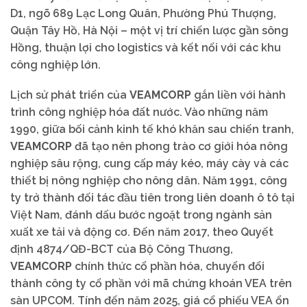
D1, ngõ 689 Lạc Long Quân, Phường Phú Thượng,
Quận Tây Hồ, Hà Nội – một vị trí chiến lược gần sông
Hồng, thuận lợi cho logistics và kết nối với các khu
công nghiệp lớn.
Lịch sử phát triển của
VEAMCORP
gắn liền với hành
trình công nghiệp hóa đất nước. Vào những năm
1990, giữa bối cảnh kinh tế khó khăn sau chiến tranh,
VEAMCORP
đã tạo nên phong trào cơ giới hóa nông
nghiệp sâu rộng, cung cấp máy kéo, máy cày và các
thiết bị nông nghiệp cho nông dân. Năm 1991, công
ty trở thành đối tác đầu tiên trong liên doanh ô tô tại
Việt Nam, đánh dấu bước ngoặt trong ngành sản
xuất xe tải và động cơ. Đến năm 2017, theo Quyết
định 4874/QĐ-BCT của Bộ Công Thương,
VEAMCORP
chính thức cổ phần hóa, chuyển đổi
thành công ty cổ phần với mã chứng khoán VEA trên
sàn UPCOM. Tính đến năm 2025, giá cổ phiếu VEA ổn