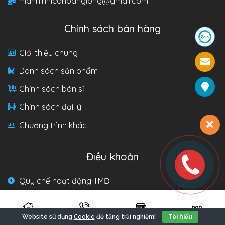
manhinhledhoanglong@gmail.com
Chính sách bán hàng
Giới thiệu chung
Danh sách sản phẩm
Chính sách bán sỉ
Chính sách đại lý
Chương trình khác
Điều khoản
Quy chế hoạt động TMĐT
Chính sách bảo mật
Điều khoản sử dụng
Cookie
Website sử dụng
để tăng trải nghiệm!
Tôi hiểu