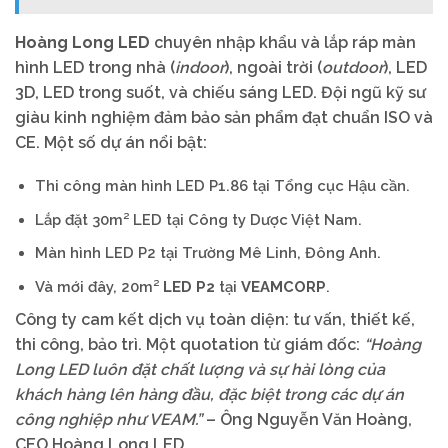
Hoàng Long LED
chuyên nhập khẩu và lắp ráp màn
hình LED trong nhà (
indoor
), ngoài trời (
outdoor
), LED
3D, LED trong suốt, và chiếu sáng LED. Đội ngũ kỹ sư
giàu kinh nghiệm đảm bảo sản phẩm đạt chuẩn ISO và
CE. Một số dự án nổi bật:
Thi công màn hình LED P1.86 tại Tổng cục Hậu cần.
Lắp đặt 30m² LED tại Công ty Dược Việt Nam.
Màn hình LED P2 tại Trường Mê Linh, Đông Anh.
Và mới đây, 20m²
LED P2
tại
VEAMCORP
.
Công ty cam kết dịch vụ toàn diện: tư vấn, thiết kế,
thi công, bảo trì. Một quotation từ giám đốc:
“Hoàng
Long LED luôn đặt chất lượng và sự hài lòng của
khách hàng lên hàng đầu, đặc biệt trong các dự án
công nghiệp như VEAM.”
– Ông Nguyễn Văn Hoàng,
CEO Hoàng Long LED.