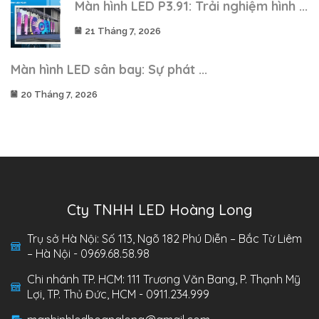
Màn hình LED P3.91: Trải nghiệm hình ...
21 Tháng 7, 2026
Màn hình LED sân bay: Sự phát ...
20 Tháng 7, 2026
Cty TNHH LED Hoàng Long
Trụ sở Hà Nội: Số 113, Ngõ 182 Phú Diễn – Bắc Từ Liêm
– Hà Nội - 0969.68.58.98
Chi nhánh TP. HCM: 111 Trương Văn Bang, P. Thạnh Mỹ
Lợi, TP. Thủ Đức, HCM - 0911.234.999