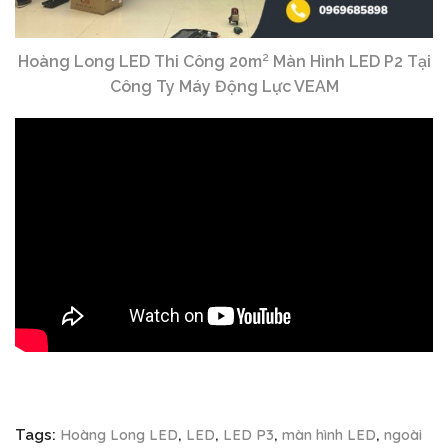
Hoàng Long LED Thi Công 20m² Màn Hình LED P2 Tại
Công Ty Máy Động Lực VEAM
Hoàng Long LED
LED
LED P3
màn hình LED
ngoài
Tags:
,
,
,
,