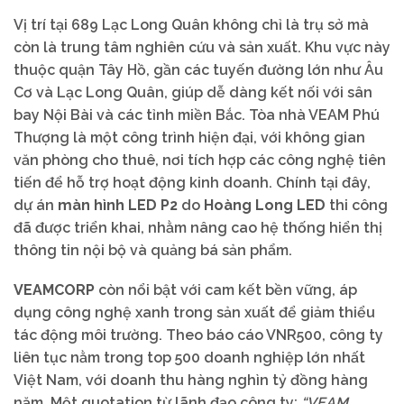
Vị trí tại 689 Lạc Long Quân không chỉ là trụ sở mà
còn là trung tâm nghiên cứu và sản xuất. Khu vực này
thuộc quận Tây Hồ, gần các tuyến đường lớn như Âu
Cơ và Lạc Long Quân, giúp dễ dàng kết nối với sân
bay Nội Bài và các tỉnh miền Bắc. Tòa nhà VEAM Phú
Thượng là một công trình hiện đại, với không gian
văn phòng cho thuê, nơi tích hợp các công nghệ tiên
tiến để hỗ trợ hoạt động kinh doanh. Chính tại đây,
dự án
màn hình LED P2
do
Hoàng Long LED
thi công
đã được triển khai, nhằm nâng cao hệ thống hiển thị
thông tin nội bộ và quảng bá sản phẩm.
VEAMCORP
còn nổi bật với cam kết bền vững, áp
dụng công nghệ xanh trong sản xuất để giảm thiểu
tác động môi trường. Theo báo cáo VNR500, công ty
liên tục nằm trong top 500 doanh nghiệp lớn nhất
Việt Nam, với doanh thu hàng nghìn tỷ đồng hàng
năm. Một quotation từ lãnh đạo công ty:
“VEAM