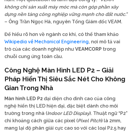
không chỉ sản xuất máy móc mà còn góp phần xây
dựng nền tảng công nghiệp vững mạnh cho đất nước.”
– Ông Trần Ngọc Hà, nguyên Tổng Giám đốc VEAM.
Để hiểu rõ hơn về ngành cơ khí, có thể tham khảo
Wikipedia về Mechanical Engineering
, nơi mô tả vai
trò của các doanh nghiệp như
VEAMCORP
trong
chuỗi cung ứng toàn cầu.
Công Nghệ
Màn Hình LED P2
– Giải
Pháp Hiển Thị Siêu Sắc Nét Cho Không
Gian Trong Nhà
Màn hình LED P2
đại diện cho đỉnh cao của công
nghệ hiển thị LED hiện đại, đặc biệt dành cho môi
trường trong nhà (
Indoor LED Display
). Thuật ngữ “P2”
chỉ khoảng cách giữa các pixel (
Pixel Pitch
) là 2mm,
mang lại độ phân giải cực cao so với các loại P2.5 hay