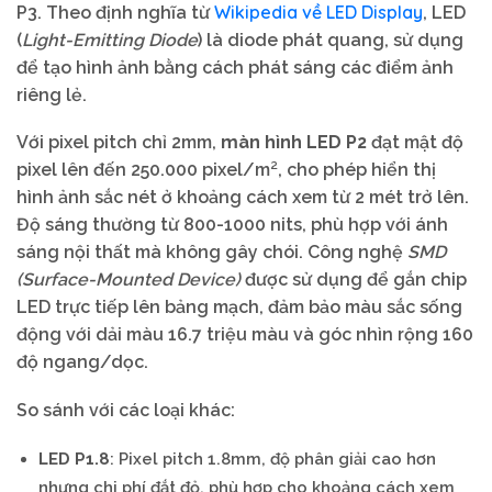
Wikipedia về LED Display
P3. Theo định nghĩa từ
, LED
(
Light-Emitting Diode
) là diode phát quang, sử dụng
để tạo hình ảnh bằng cách phát sáng các điểm ảnh
riêng lẻ.
Với pixel pitch chỉ 2mm,
màn hình LED P2
đạt mật độ
pixel lên đến 250.000 pixel/m², cho phép hiển thị
hình ảnh sắc nét ở khoảng cách xem từ 2 mét trở lên.
Độ sáng thường từ 800-1000 nits, phù hợp với ánh
sáng nội thất mà không gây chói. Công nghệ
SMD
(Surface-Mounted Device)
được sử dụng để gắn chip
LED trực tiếp lên bảng mạch, đảm bảo màu sắc sống
động với dải màu 16.7 triệu màu và góc nhìn rộng 160
độ ngang/dọc.
So sánh với các loại khác:
LED P1.8
: Pixel pitch 1.8mm, độ phân giải cao hơn
nhưng chi phí đắt đỏ, phù hợp cho khoảng cách xem