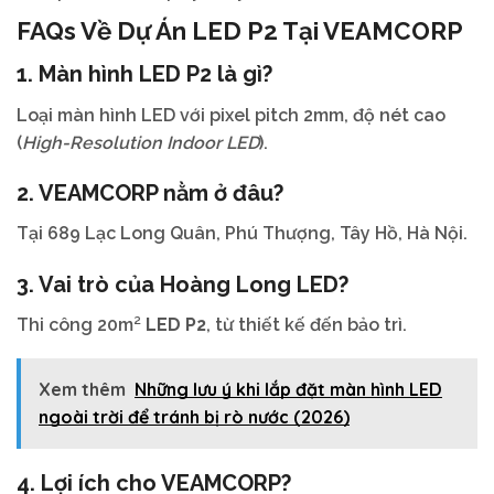
FAQs Về Dự Án
LED P2
Tại
VEAMCORP
1.
Màn hình LED P2
là gì?
Loại màn hình LED với pixel pitch 2mm, độ nét cao
(
High-Resolution Indoor LED
).
2.
VEAMCORP
nằm ở đâu?
Tại 689 Lạc Long Quân, Phú Thượng, Tây Hồ, Hà Nội.
3. Vai trò của
Hoàng Long LED
?
Thi công 20m²
LED P2
, từ thiết kế đến bảo trì.
Xem thêm
Những lưu ý khi lắp đặt màn hình LED
ngoài trời để tránh bị rò nước (2026)
4. Lợi ích cho
VEAMCORP
?