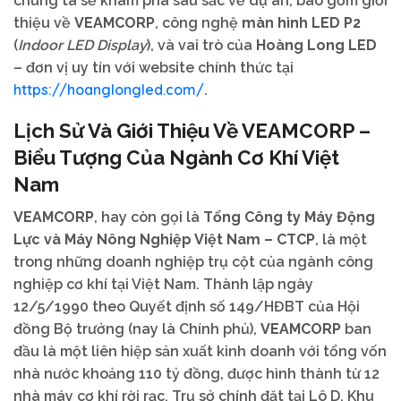
chúng ta sẽ khám phá sâu sắc về dự án, bao gồm giới
thiệu về
VEAMCORP
, công nghệ
màn hình LED P2
(
Indoor LED Display
), và vai trò của
Hoàng Long LED
– đơn vị uy tín với website chính thức tại
https://hoanglongled.com/
.
Lịch Sử Và Giới Thiệu Về
VEAMCORP
–
Biểu Tượng Của Ngành Cơ Khí Việt
Nam
VEAMCORP
, hay còn gọi là
Tổng Công ty Máy Động
Lực và Máy Nông Nghiệp Việt Nam – CTCP
, là một
trong những doanh nghiệp trụ cột của ngành công
nghiệp cơ khí tại Việt Nam. Thành lập ngày
12/5/1990 theo Quyết định số 149/HĐBT của Hội
đồng Bộ trưởng (nay là Chính phủ),
VEAMCORP
ban
đầu là một liên hiệp sản xuất kinh doanh với tổng vốn
nhà nước khoảng 110 tỷ đồng, được hình thành từ 12
nhà máy cơ khí rời rạc. Trụ sở chính đặt tại Lô D, Khu