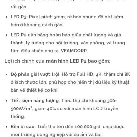
rất gần.
LED P3
: Pixel pitch 3mm, rẻ hơn nhưng độ nét kém
hơn ở khoảng cách gần.
LED P2
cân bằng hoàn hảo giữa chất lượng và giá
thành, lý tưởng cho hội trường, văn phòng, và trung
tâm điều khiển như tại
VEAMCORP
.
Lợi ích chính của
màn hình LED P2
bao gồm:
Độ phân giải vượt trội
: Hỗ trợ Full HD, 4K, thậm chí 8K
ở kích thước lớn, phù hợp cho hiển thị dữ liệu kỹ thuật,
bản vẽ thiết kế cơ khí.
Tiết kiệm năng lượng
: Tiêu thụ chỉ khoảng 300-
500W/m², giảm 40% so với màn hình LCD truyền
thống.
Bền bỉ cao
: Tuổi thọ lên đến 100.000 giờ, chịu được
môi trường công nghiệp với độ ẩm và bụi.