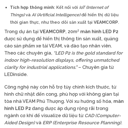
Tích hợp thông minh
: Kết nối với
IoT (Internet of
Things)
và
AI (Artificial Intelligence)
để hiển thị dữ liệu
thời gian thực, như theo dõi sản xuất tại
VEAMCORP
.
Trong dự án tại
VEAMCORP
, 20m²
màn hình LED P2
được sử dụng để hiển thị thông tin sản xuất, quảng
cáo sản phẩm xe tải VEAM, và đào tạo nhân viên.
Theo các chuyên gia,
“LED P2 is the gold standard for
indoor high-resolution displays, offering unmatched
clarity for industrial applications.”
– Chuyên gia từ
LEDinside.
Công nghệ này còn hỗ trợ tùy chỉnh kích thước, từ
hình chữ nhật đến cong, phù hợp với không gian tại
tòa nhà VEAM Phú Thượng. Với xu hướng số hóa,
màn
hình LED P2
đang được áp dụng rộng rãi trong
ngành cơ khí để visualize dữ liệu từ
CAD (Computer-
Aided Design)
và
ERP (Enterprise Resource Planning)
.