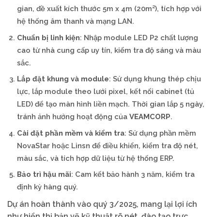
gian, đề xuất kích thước 5m x 4m (20m²), tích hợp với
hệ thống âm thanh và mạng LAN.
Chuẩn bị linh kiện
: Nhập module LED P2 chất lượng
cao từ nhà cung cấp uy tín, kiểm tra độ sáng và màu
sắc.
Lắp đặt khung và module
: Sử dụng khung thép chịu
lực, lắp module theo lưới pixel, kết nối cabinet (tủ
LED) để tạo màn hình liền mạch. Thời gian lắp 5 ngày,
tránh ảnh hưởng hoạt động của
VEAMCORP
.
Cài đặt phần mềm và kiểm tra
: Sử dụng phần mềm
NovaStar hoặc Linsn để điều khiển, kiểm tra độ nét,
màu sắc, và tích hợp dữ liệu từ hệ thống ERP.
Bảo trì hậu mãi
: Cam kết bảo hành 3 năm, kiểm tra
định kỳ hàng quý.
Dự án hoàn thành vào quý 3/2025, mang lại lợi ích
như hiển thị bản vẽ kỹ thuật rõ nét, đào tạo trực