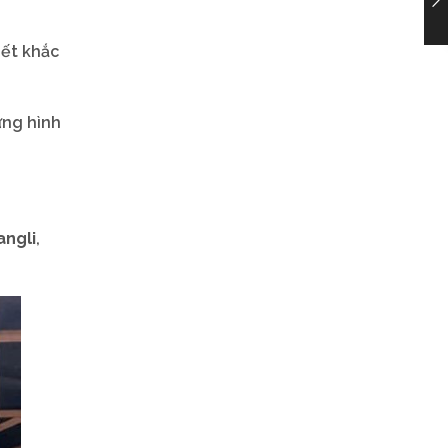
iết khắc
ứng hình
angli
,