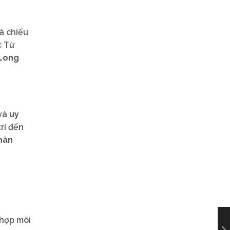
à chiếu
c Từ
Long
và
uy
trí đến
màn
 hợp môi