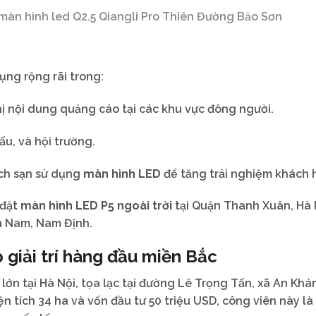
 hình led Q2.5 Qiangli Pro Thiên Đường Bảo Sơn
ụng rộng rãi trong:
hị nội dung quảng cáo tại các khu vực đông người.
ấu, và hội trường.
ách sạn sử dụng
màn hình LED
để tăng trải nghiệm khách 
 đặt
màn hình LED P5 ngoài trời
tại Quận Thanh Xuân, Hà 
n Nam, Nam Định.
 giải trí hàng đầu miền Bắc
í lớn tại Hà Nội, tọa lạc tại đường Lê Trọng Tấn, xã An Khá
n tích 34 ha và vốn đầu tư 50 triệu USD, công viên này là