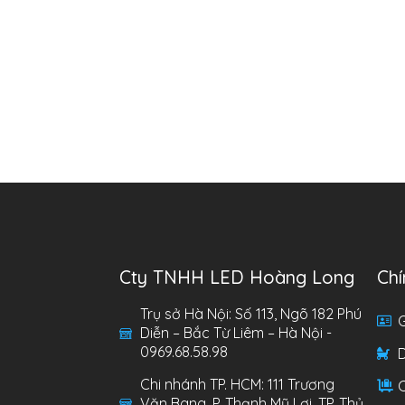
Cty TNHH LED Hoàng Long
Chí
Trụ sở Hà Nội: Số 113, Ngõ 182 Phú
G
Diễn – Bắc Từ Liêm – Hà Nội -
0969.68.58.98
Chi nhánh TP. HCM: 111 Trương
C
Văn Bang, P. Thạnh Mỹ Lợi, TP. Thủ