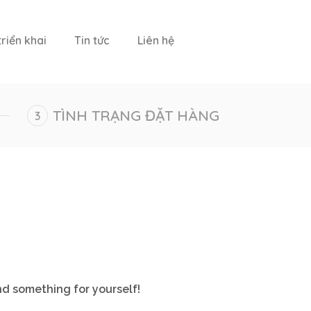
riển khai
Tin tức
Liên hệ
TÌNH TRẠNG ĐẶT HÀNG
nd something for yourself!