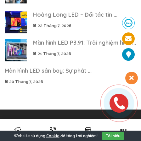
Hoàng Long LED – Đối tác tin ...
22 Tháng 7, 2026
Màn hình LED P3.91: Trải nghiệm hình ...
21 Tháng 7, 2026
Màn hình LED sân bay: Sự phát ...
20 Tháng 7, 2026
Cty TNHH LED Hoàng Long
Cookie
Website sử dụng
để tăng trải nghiệm!
Tôi hiểu