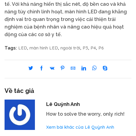
tế. Với khả năng hiển thị sắc nét, độ bền cao và khả
năng tùy chỉnh linh hoạt, màn hình LED đang khẳng
định vai trò quan trọng trong việc cải thiện trải
nghiệm của bệnh nhân và nâng cao hiệu quả hoạt
động của các cơ sở y tế.
LED
màn hình LED
ngoài trời
P3
P4
P6
Tags:
,
,
,
,
,
Về tác giả
Lê Quỳnh Anh
How to solve the worry, only rich!
Xem bài khác của Lê Quỳnh Anh