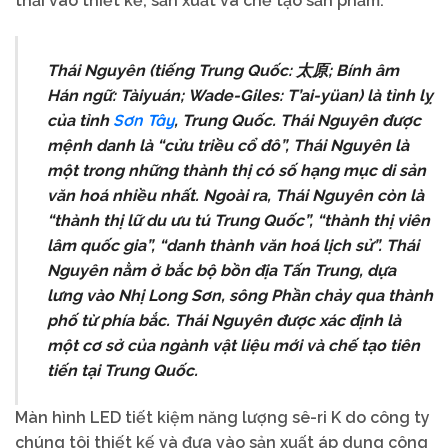
thải vào thiết kế, sản xuất và chế tạo sản phẩm.
Thái Nguyên
(tiếng Trung Quốc:
太原
; Bính âm
Hán ngữ: Tàiyuán; Wade-Giles: T’ai-yüan) là tỉnh lỵ
Sơn Tây
của tỉnh
, Trung Quốc. Thái Nguyên được
mệnh danh là “cửu triều cổ đô”, Thái Nguyên là
một trong những thành thị có số hạng mục di sản
văn hoá nhiều nhất. Ngoài ra, Thái Nguyên còn là
“thành thị lữ du ưu tú Trung Quốc”, “thành thị viên
lâm quốc gia”, “danh thành văn hoá lịch sử”. Thái
Nguyên nằm ở bắc bộ bồn địa Tấn Trung, dựa
lưng vào Nhị Long Sơn, sông Phần chảy qua thành
phố từ phía bắc. Thái Nguyên được xác định là
một cơ sở của ngành vật liệu mới và chế tạo tiên
tiến tại Trung Quốc.
Màn hình LED tiết kiệm năng lượng sê-ri K do công ty
chúng tôi thiết kế và đưa vào sản xuất áp dụng công