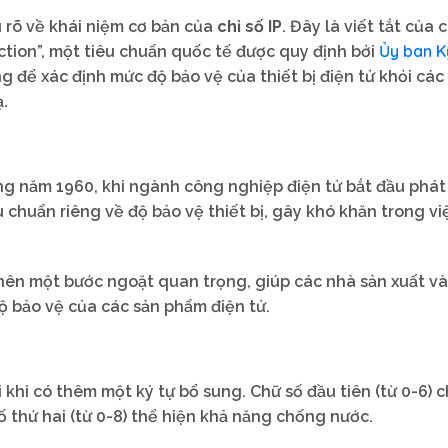
ểu rõ về khái niệm cơ bản của
chỉ số IP
. Đây là viết tắt của 
Ủy ban K
ection”, một tiêu chuẩn quốc tế được quy định bởi
g để xác định mức độ bảo vệ của thiết bị điện tử khỏi các
ạ.
g năm 1960, khi ngành công nghiệp điện tử bắt đầu phát 
chuẩn riêng về độ bảo vệ thiết bị, gây khó khăn trong vi
 nên một bước ngoặt quan trọng, giúp các nhà sản xuất v
 bảo vệ của các sản phẩm điện tử.
 khi có thêm một ký tự bổ sung. Chữ số đầu tiên (từ 0-6) c
ố thứ hai (từ 0-8) thể hiện khả năng chống nước.