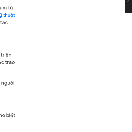
cụm từ
ỹ thuật
 tác
triển
ệc trao
à người
ho biết