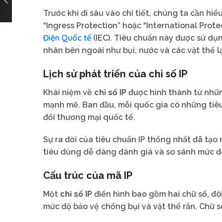
Trước khi đi sâu vào chi tiết, chúng ta cần hi
“Ingress Protection” hoặc “International Prot
Điện Quốc tế
(IEC). Tiêu chuẩn này được sử dụn
nhân bên ngoài như bụi, nước và các vật thể l
Lịch sử phát triển của chỉ số IP
Khái niệm về
chỉ số IP
được hình thành từ nhữn
mạnh mẽ. Ban đầu, mỗi quốc gia có những tiêu 
đổi thương mại quốc tế.
Sự ra đời của tiêu chuẩn IP thống nhất đã tạo
tiêu dùng dễ dàng đánh giá và so sánh mức độ
Cấu trúc của mã IP
Một
chỉ số IP
điển hình bao gồm hai chữ số, đôi
mức độ bảo vệ chống bụi và vật thể rắn. Chữ s