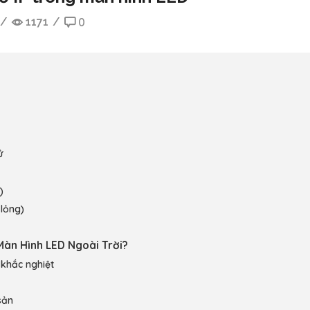
/
1171
/
0
ử
)
lỏng)
 Màn Hình LED Ngoài Trời?
 khắc nghiệt
sản