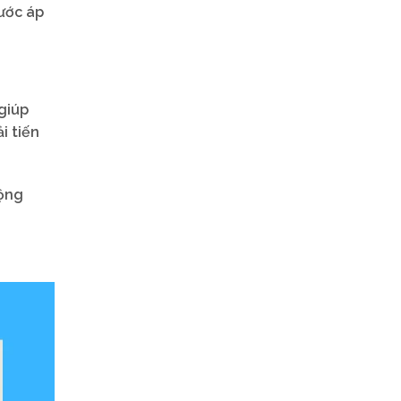
nước áp
giúp
i tiến
động