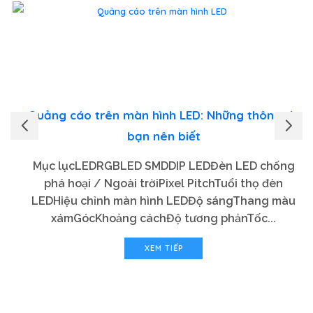
Quảng cáo trên màn hình LED: Những thông tin
bạn nên biết
Mục lụcLEDRGBLED SMDDIP LEDĐèn LED chống
phá hoại / Ngoài trờiPixel PitchTuổi thọ đèn
LEDHiệu chỉnh màn hình LEDĐộ sángThang màu
xámGócKhoảng cáchĐộ tương phảnTốc...
XEM TIẾP