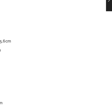
25,6cm
m
cm