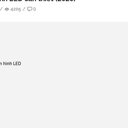
/
4205
/
0
n hình LED