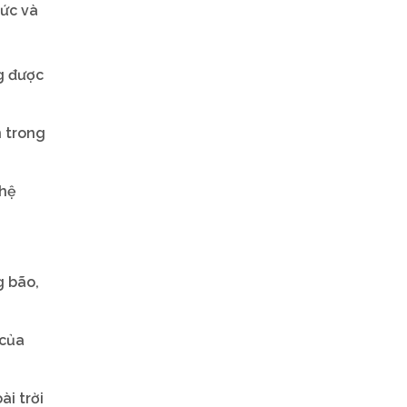
hức và
ng được
n trong
 hệ
g bão,
 của
ài trời