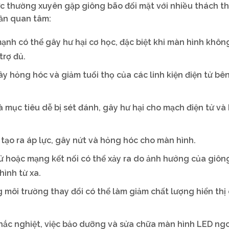
c thường xuyên gặp giông bão đối mặt với nhiều thách t
cần quan tâm:
 mạnh có thể gây hư hại cơ học, đặc biệt khi màn hình khô
trợ đủ.
ây hỏng hóc và giảm tuổi thọ của các linh kiện điện tử bê
à mục tiêu dễ bị sét đánh, gây hư hại cho mạch điện tử và
ể tạo ra áp lực, gây nứt và hỏng hóc cho màn hình.
 tử hoặc mạng kết nối có thể xảy ra do ảnh hưởng của giôn
hình từ xa.
ng môi trường thay đổi có thể làm giảm chất lượng hiển thị
t khắc nghiệt, việc bảo dưỡng và sửa chữa màn hình LED ngo