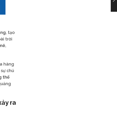
ộng
, tạo
i trời
 mẽ
,
ửa hàng
 sự chú
g thể
 quảng
xảy ra