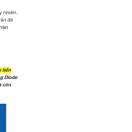
y nhiên,
vấn đề
màn
 tiến
ng Diode
à còn