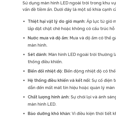
Sử dụng màn hình LED ngoài trời trong khu vự
vấn đề tiềm ẩn. Dưới đây là một số khía cạnh 
Thiệt hại vật lý do gió mạnh
: Áp lực từ gió
lắp đặt chặt chẽ hoặc không có cấu trúc hỗ 
Nước mưa và độ ẩm
: Mưa và độ ẩm có thể g
màn hình.
Sét đánh
: Màn hình LED ngoài trời thường l
thống điều khiển.
Biến đổi nhiệt độ
: Biến động nhiệt độ có th
Hệ thống điều khiển và kết nối
: Sự cố điện
dẫn đến mất mát tín hiệu hoặc quản lý màn 
Chất lượng hình ảnh
: Sự chói lọi và ánh sá
màn hình LED.
Bảo dưỡng khó khăn
: Vì điều kiện thời tiế