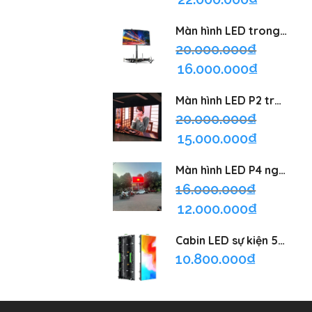
Màn hình LED trong suốt
20.000.000
₫
16.000.000
₫
Màn hình LED P2 trong nhà
20.000.000
₫
15.000.000
₫
Màn hình LED P4 ngoài trời
16.000.000
₫
12.000.000
₫
Cabin LED sự kiện 500x1000
10.800.000
₫