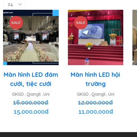
SALE
SALE
Màn hình LED đám
Màn hình LED hội
cưới, tiệc cưới
trường
GKGD
Qiangli
Uni
GKGD
Qiangli
Uni
,
,
,
,
16.000.000
₫
12.000.000
₫
15.000.000
₫
11.000.000
₫