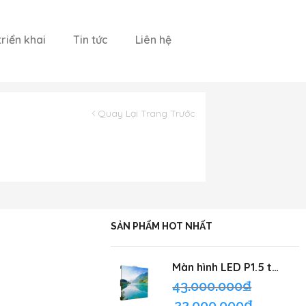
riển khai
Tin tức
Liên hệ
Quay Lại Trang Trước
SẢN PHẨM HOT NHẤT
Màn hình LED P1.5 trong nhà
43.000.000
₫
22.000.000
₫