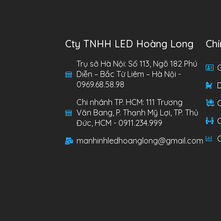
Cty TNHH LED Hoàng Long
Chí
Trụ sở Hà Nội: Số 113, Ngõ 182 Phú
G
Diễn – Bắc Từ Liêm – Hà Nội -
0969.68.58.98
Chi nhánh TP. HCM: 111 Trương
C
Văn Bang, P. Thạnh Mỹ Lợi, TP. Thủ
C
Đức, HCM - 0911.234.999
C
manhinhledhoanglong@gmail.com