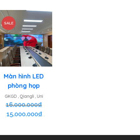
SALE
Màn hình LED
phòng họp
GKGD
Qiangli
Uni
,
,
16.000.000
₫
15.000.000
₫