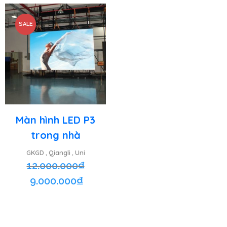
SALE
Màn hình LED P3
trong nhà
GKGD
Qiangli
Uni
,
,
12.000.000
₫
9.000.000
₫