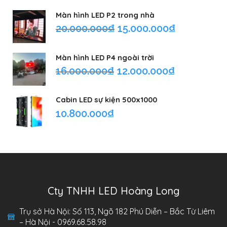
Màn hình LED P2 trong nhà
20.000.000
₫
15.000.000
₫
Màn hình LED P4 ngoài trời
16.000.000
₫
12.000.000
₫
Cabin LED sự kiện 500x1000
10.800.000
₫
Cty TNHH LED Hoàng Long
Trụ sở Hà Nội: Số 113, Ngõ 182 Phú Diễn – Bắc Từ Liêm
– Hà Nội - 0969.68.58.98