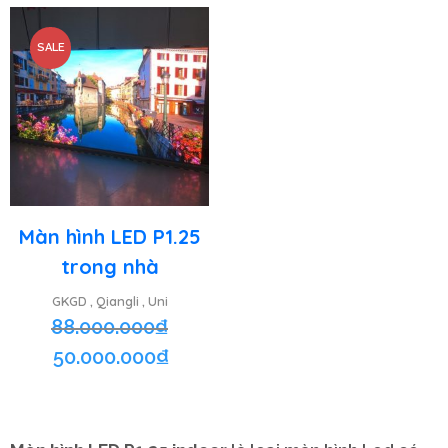
SALE
Màn hình LED P1.25
trong nhà
GKGD
Qiangli
Uni
,
,
88.000.000
₫
50.000.000
₫