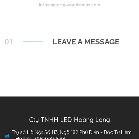
Infosupport@woodshops.com
01
LEAVE A MESSAGE
Cty TNHH LED Hoàng Long
Trụ sở Hà Nội: Số 113, Ngõ 182 Phú Diễn – Bắc Từ Liêm
– Hà Nội - 0969.68.58.98